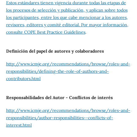
Estos estándares tienen vigencia durante todas las etapas de
los procesos de selección y publicación, y aplican sobre todos
los participantes, entre los que cabe mencionar a los autores,
revisores, editores y comité editorial. Por mayor información,
consulte
COPE Best Practice Guidelines
.
Definición del papel de autores y colaboradores
http://www.icmje.org/recommendations/browse/roles-and-
responsibilities/defining-the-role-of-authors-and-
contributors.html
Responsabilidades del Autor - Conflictos de interés
http://www.icmje.org/recommendations/browse/roles-and-
responsibilities/author-responsibilities--conflicts-of-
interest.html