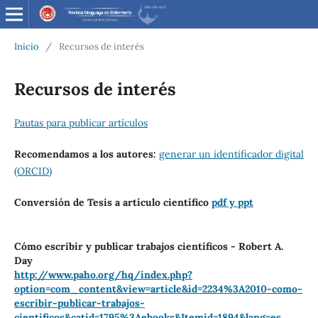
Inicio
/
Recursos de interés
Recursos de interés
Pautas para publicar artículos
Recomendamos a los autores:
generar un identificador digital
(ORCID)
Conversión de Tesis a artículo científico
pdf y ppt
Cómo escribir y publicar trabajos científicos - Robert A.
Day
http://www.paho.org/hq/index.php?
option=com_content&view=article&id=2234%3A2010-como-
escribir-publicar-trabajos-
cientificos&catid=1795%3Aebooks&Itemid=1894&lang=es