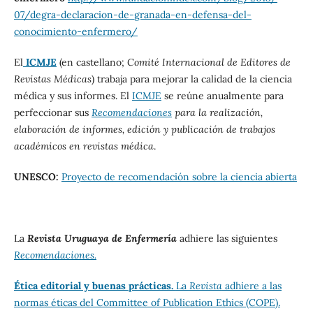
07/degra-declaracion-de-
granada-en-defensa-del-
conocimiento-enfermero/
El
ICMJE
(en castellano;
Comité Internacional de Editores de
Revistas Médicas
) trabaja para mejorar la calidad de la ciencia
médica y sus informes. El
ICMJE
se reúne anualmente para
perfeccionar sus
Recomendaciones
para la realización,
elaboración de informes, edición y publicación de trabajos
académicos en revistas médica
.
UNESCO:
Proyecto de recomendación sobre la ciencia abierta
La
Revista Uruguaya de Enfermería
adhiere las siguientes
Recomendaciones.
Ética editorial y buenas prácticas.
La
Revista
adhiere a las
normas éticas del Committee of Publication Ethics (COPE).