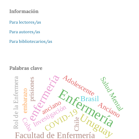
Información
Para lectores/as
Para autores/as
Para bibliotecarios/as
Palabras clave
enfermería
Adolescente
Salud Mental
Rol de la Enfermera
prisiones
Enfermería
embarazo
Brasil
anciano
Anciano
Investigación
COVID-19
Uruguay
Cuba
Chile
Facultad de Enfermería