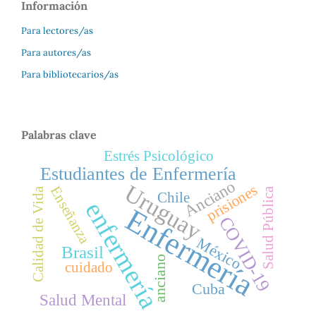
Información
Para lectores/as
Para autores/as
Para bibliotecarios/as
Palabras clave
Estrés Psicológico
Estudiantes de Enfermería
Anciano
Uruguay
prisiones
Enseñanza
Salud Pública
Calidad de Vida
Chile
enfermería
Enfermería
COVID-19
México
Brasil
anciano
cuidado
Cuba
Salud Mental