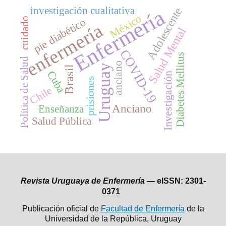
investigación cualitativa
Enfermería
Adolescente
México
pie diabético
cuidado
enfermería
Salud Mental
COVID-19
Diabetes Mellitus
Política de Salud
anciano
Uruguay
Brasil
Cuba
Investigación
prisiones
Chile
Anciano
Enseñanza
Salud Pública
Revista Uruguaya de Enfermería —
eISSN: 2301-
0371
Publicación oficial de
Facultad de Enfermería
de la
Universidad de la República,
Uruguay