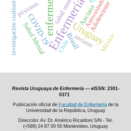
enfermería
salud mental
investigación cualitativa
Enfermería
Autocuidado
prisiones
Adolescente
Anciano
COVID-19
Uruguay
Salud Mental
Brasil
México
anciano
Chile
Revista Uruguaya de Enfermería —
eISSN: 2301-
0371
Publicación oficial de
Facultad de Enfermería
de la
Universidad de la República,
Uruguay
Dirección: Av. Dr. Américo Ricaldoni S/N - Tel.
(+598) 24 87 00 50
Montevideo, Uruguay