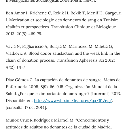
Investigaciones Sociológicas 2004;106(1): 139-57.
Ben Amor I, Krichene C, Rekik H, Rekik T, Menif H, Gargouri
J. Motivation et sociologie des donneurs de sang en Tunisie:
réalités et perspectives. Transfusion Clinique et Biologique
2013; 20(5): 469-75.
Vavić N, Pagliariccio A, Bulajić M, Marinozzi M, Miletić G,
Vlatković A. Blood donor satisfaction and the weak link in the
chain of donation process. Transfusion Apheresis Sci 2012;
47(2): 171-7.
Díaz Gómez C. La captación de donantes de sangre. Metas de
Enfermería 2005; 8(9): 66-9.15. Organización Mundial de la
Salud. ¿Por qué es importante donar sangre? [Internet]. 2013.
Disponible en:
http://www.who.int/features/qa/61/es/
.
[consulta: 17 oct 2014].
Muñoz Cruz R,Rodríguez Mármol M. “Conocimientos y
actitudes de adultos no donantes de la ciudad de Madrid,