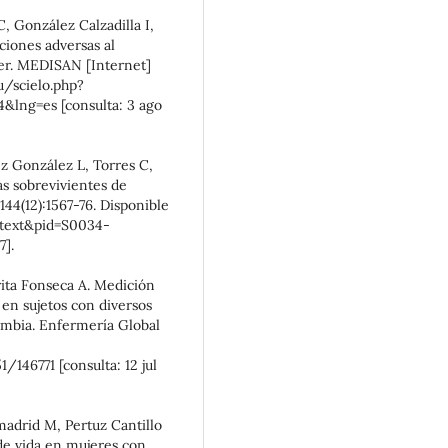
 González Calzadilla I,
iones adversas al
cer. MEDISAN [Internet]
cu/scielo.php?
&lng=es [consulta: 3 ago
ez González L, Torres C,
nas sobrevivientes de
44(12):1567-76. Disponible
rttext&pid=S0034-
7].
ita Fonseca A. Medición
 en sujetos con diversos
ombia. Enfermería Global
/146771 [consulta: 12 jul
amadrid M, Pertuz Cantillo
de vida en mujeres con