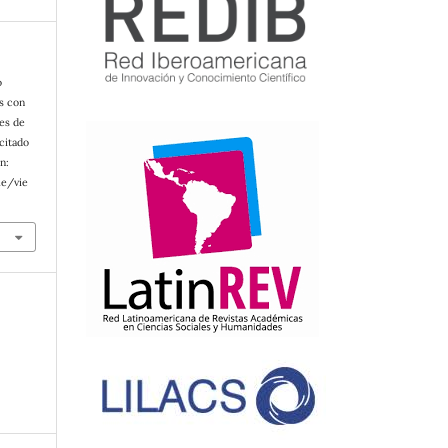
o
s con
es de
[citado
n:
le/vie