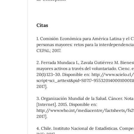
Citas
1. Comisión Económica para América Latina y el C
personas mayores: retos para la interdependencia
CEPAL; 2017.
2. Ferrada Mundaca L, Zavala Gutiérrez M. Bienest
mayores activos a través del voluntariado. Cienc. 
20(1):123-30. Disponible en: http://www.scielo.cl/
script=sci_arttext&pid=S0717-95532014000100011&
2017].
3. Organización Mundial de la Salud. Cáncer. Nota 
[Internet]. 2015. Disponible en:
http://www.who.int/mediacentre/factsheets/fs29
2017].
4. Chile. Instituto Nacional de Estadísticas. Compe