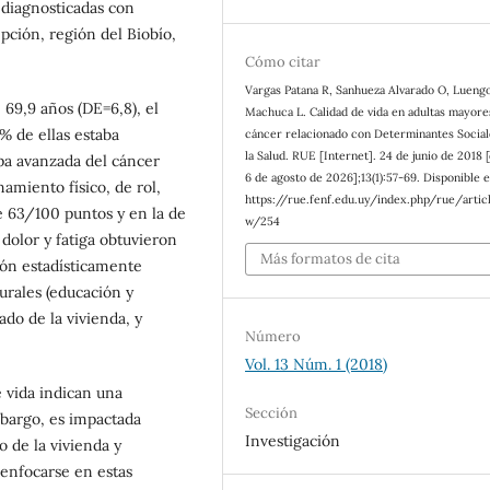
 diagnosticadas con
pción, región del Biobío,
Cómo citar
Vargas Patana R, Sanhueza Alvarado O, Lueng
69,9 años (DE=6,8), el
Machuca L. Calidad de vida en adultas mayore
 de ellas estaba
cáncer relacionado con Determinantes Social
la Salud. RUE [Internet]. 24 de junio de 2018 
pa avanzada del cáncer
6 de agosto de 2026];13(1):57-69. Disponible e
namiento físico, de rol,
https://rue.fenf.edu.uy/index.php/rue/artic
re 63/100 puntos y en la de
w/254
dolor y fatiga obtuvieron
Más formatos de cita
ión estadísticamente
urales (educación y
ado de la vivienda, y
Número
Vol. 13 Núm. 1 (2018)
e vida indican una
Sección
mbargo, es impactada
Investigación
 de la vivienda y
 enfocarse en estas