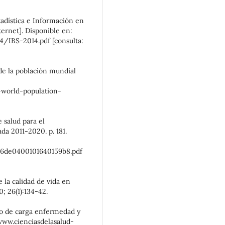
tadística e Información en
ternet]. Disponible en:
/IBS-2014.pdf [consulta:
de la población mundial
world-population-
e salud para el
da 2011-2020. p. 181.
a6de0400101640159b8.pdf
e la calidad de vida en
 26(1):134-42.
dio de carga enfermedad y
 www.cienciasdelasalud-