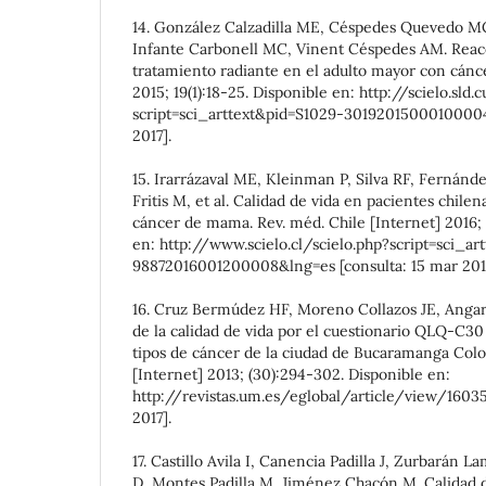
14. González Calzadilla ME, Céspedes Quevedo MC,
Infante Carbonell MC, Vinent Céspedes AM. Reacc
tratamiento radiante en el adulto mayor con cán
2015; 19(1):18-25. Disponible en: http://scielo.sld.
script=sci_arttext&pid=S1029-30192015000100004
2017].
15. Irarrázaval ME, Kleinman P, Silva RF, Fernánd
Fritis M, et al. Calidad de vida en pacientes chile
cáncer de mama. Rev. méd. Chile [Internet] 2016; 1
en: http://www.scielo.cl/scielo.php?script=sci_a
98872016001200008&lng=es [consulta: 15 mar 201
16. Cruz Bermúdez HF, Moreno Collazos JE, Angar
de la calidad de vida por el cuestionario QLQ-C30
tipos de cáncer de la ciudad de Bucaramanga Col
[Internet] 2013; (30):294-302. Disponible en:
http://revistas.um.es/eglobal/article/view/160351
2017].
17. Castillo Avila I, Canencia Padilla J, Zurbarán L
D, Montes Padilla M, Jiménez Chacón M. Calidad 