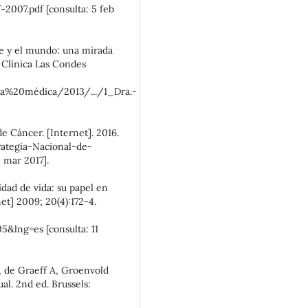
-2007.pdf [consulta: 5 feb
ile y el mundo: una mirada
 Clínica Las Condes
sta%20médica/2013/.../1_Dra.-
de Cáncer. [Internet]. 2016.
rategia-Nacional-de-
 mar 2017].
idad de vida: su papel en
et] 2009; 20(4):172-4.
&lng=es [consulta: 11
, de Graeff A, Groenvold
l. 2nd ed. Brussels: