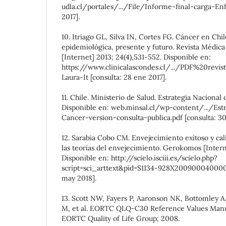
udla.cl/portales/.../File/Informe-final-carga-Enf
2017].
10. Itriago GL, Silva IN, Cortes FG. Cáncer en Ch
epidemiológica, presente y futuro. Revista Médica
[Internet] 2013; 24(4),531-552. Disponible en:
https://www.clinicalascondes.cl/.../PDF%20revi
Laura-It [consulta: 28 ene 2017].
11. Chile. Ministerio de Salud. Estrategia Nacional 
Disponible en: web.minsal.cl/wp-content/.../Est
Cancer-version-consulta-publica.pdf [consulta: 30
12. Sarabia Cobo CM. Envejecimiento exitoso y cal
las teorías del envejecimiento. Gerokomos [Intern
Disponible en: http://scielo.isciii.es/scielo.php?
script=sci_arttext&pid=S1134-928X2009000400005
may 2018].
13. Scott NW, Fayers P, Aaronson NK, Bottomley A
M, et al. EORTC QLQ-C30 Reference Values Manua
EORTC Quality of Life Group; 2008.