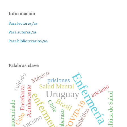
Información
Para lectores/as
Para autores/as
Para bibliotecarios/as
Palabras clave
México
Enfermería
cuidado
prisiones
Salud Mental
anciano
Enseñanza
Adolescente
Uruguay
enfermería
Política de Salud
Brasil
Chile
COVID-19
Autocuidado
pie diabético
embarazo
Cuba
Anciano