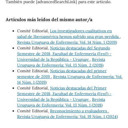
También puede {advancedSearchLink} para este artículo.
Artículos más leídos del mismo autor/a
Comité Editorial,
Los investigadores cualitativos en
salud de Iberoamérica hemos sufrido una gran perdida
,
Revista Uruguaya de Enfermería: Vol. 14 Núm. 1 (2019)
Comité Editorial,
Noticias destacadas del Segundo
Semestre de 2018, Facultad de Enfermería (Fenf) -
Universidad de la República - Uruguay
,
Revista
Uruguaya de Enfermería: Vol. 13 Núm. 2 (2018)
Comité Editorial,
Noticias destacadas del primer
semestre de 2019
,
Revista Uruguaya de Enfermería: Vol.
14 Núm. 1 (2019)
Comité Editorial,
Noticias destacadas del Primer
Semestre de 2018, Facultad de Enfermería (Fenf) -
Universidad de la República - Uruguay
,
Revista
Uruguaya de Enfermería: Vol. 13 Núm. 1 (2018)
Comité Editorial,
Reconocimiento a evaluadores
,
Revista Uruguaya de Enfermería: Vol. 19 Núm. 1 (2024)