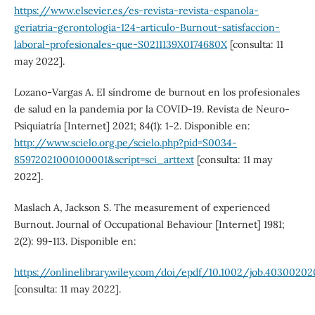
https://www.elsevier.es/es-revista-revista-espanola-
geriatria-gerontologia-124-articulo-Burnout-satisfaccion-
laboral-profesionales-que-S0211139X0174680X
[consulta: 11
may 2022].
Lozano-Vargas A. El síndrome de burnout en los profesionales
de salud en la pandemia por la COVID-19. Revista de Neuro-
Psiquiatría [Internet] 2021; 84(1): 1-2. Disponible en:
http://www.scielo.org.pe/scielo.php?pid=S0034-
85972021000100001&script=sci_arttext
[consulta: 11 may
2022].
Maslach A, Jackson S. The measurement of experienced
Burnout. Journal of Occupational Behaviour [Internet] 1981;
2(2): 99-113. Disponible en:
https://onlinelibrary.wiley.com/doi/epdf/10.1002/job.40300202
[consulta: 11 may 2022].