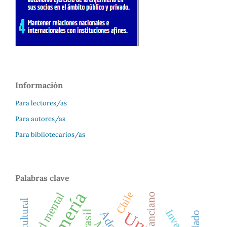
Información
Para lectores/as
Para autores/as
Para bibliotecarios/as
Palabras clave
Chile
salud mental
anciano
Brasil