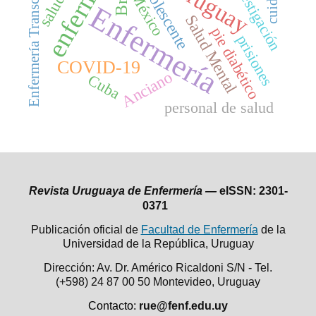
enfermería
Enfermería Transcultural
Investigación
Adolescente
Uruguay
cuidado
México
Enfermería
Salud Mental
pie diabético
prisiones
COVID-19
Anciano
Cuba
personal de salud
Revista Uruguaya de Enfermería —
eISSN: 2301-
0371
Publicación oficial de
Facultad de Enfermería
de la
Universidad de la República,
Uruguay
Dirección: Av. Dr. Américo Ricaldoni S/N - Tel.
(+598) 24 87 00 50
Montevideo, Uruguay
Contacto:
rue@fenf.edu.uy