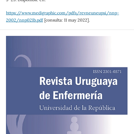
https://www.medigraphic.com/pdfs/revneuneupsi/nnp-
2002/nnp021b.pdf
[consulta: 11 may 2022].