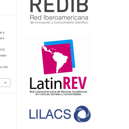
as y
gico
 RUE
gosto
le/vie