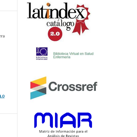
era
4.0