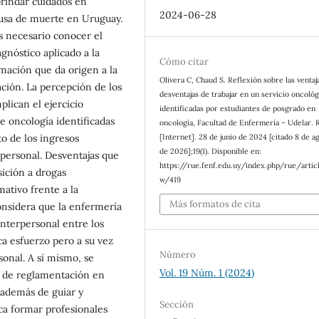
brindar cuidados en
2024-06-28
ausa de muerte en Uruguay.
 necesario conocer el
agnóstico aplicado a la
Cómo citar
mación que da origen a la
Olivera C, Chaud S. Reflexión sobre las ventaj
ación. La percepción de los
desventajas de trabajar en un servicio oncoló
plican el ejercicio
identificadas por estudiantes de posgrado en
e oncología identificadas
oncología, Facultad de Enfermería – Udelar.
[Internet]. 28 de junio de 2024 [citado 8 de a
to de los ingresos
de 2026];19(1). Disponible en:
 personal. Desventajas que
https://rue.fenf.edu.uy/index.php/rue/artic
sición a drogas
w/419
ativo frente a la
Más formatos de cita
onsidera que la enfermería
nterpersonal entre los
ca esfuerzo pero a su vez
Número
sonal. A sí mismo, se
Vol. 19 Núm. 1 (2024)
el de reglamentación en
 además de guiar y
Sección
ca formar profesionales