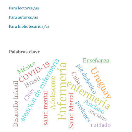
Para lectores/as
Para autores/as
Para bibliotecarios/as
Palabras clave
atención de enfermería
Enseñanza
México
COVID-19
Enfermería
pie diabético
Uruguay
Cuba
Brasil
Adolescente
enfermería
Desarrollo Infantil
Chile
salud mental
Salud Mental
Anciano
prisiones
anciano
cuidado