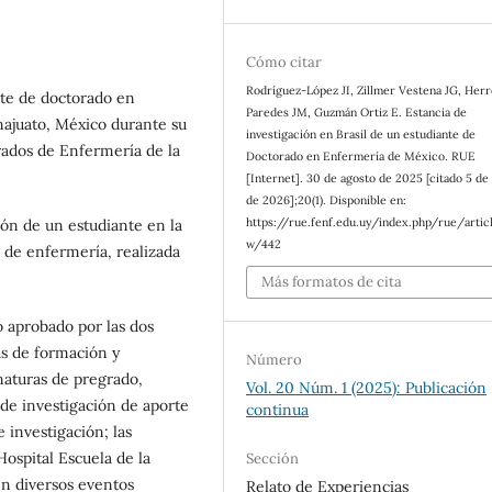
Cómo citar
Rodríguez-López JI, Zillmer Vestena JG, Herr
nte de doctorado en
Paredes JM, Guzmán Ortiz E. Estancia de
najuato, México durante su
investigación en Brasil de un estudiante de
rados de Enfermería de la
Doctorado en Enfermería de México. RUE
[Internet]. 30 de agosto de 2025 [citado 5 de
de 2026];20(1). Disponible en:
https://rue.fenf.edu.uy/index.php/rue/artic
ión de un estudiante en la
w/442
l de enfermería, realizada
Más formatos de cita
o aprobado por las dos
ias de formación y
Número
naturas de pregrado,
Vol. 20 Núm. 1 (2025): Publicación
 de investigación de aporte
continua
e investigación; las
ospital Escuela de la
Sección
en diversos eventos
Relato de Experiencias