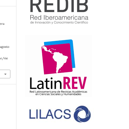
era
 agosto
le/vie