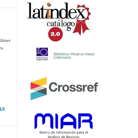
o
illmer
s,
4.0