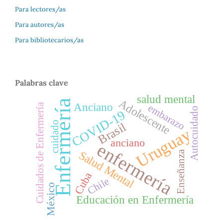
Para lectores/as
Para autores/as
Para bibliotecarios/as
Palabras clave
salud mental
Adolescente
Enfermería
Anciano
Cuidados de Enfermería
embarazo
Autocuidado
COVID-19
cuidado
Brasil
Uruguay
anciano
enfermería
Salud Mental
Enseñanza
Cuba
Chile
México
Educación en Enfermería