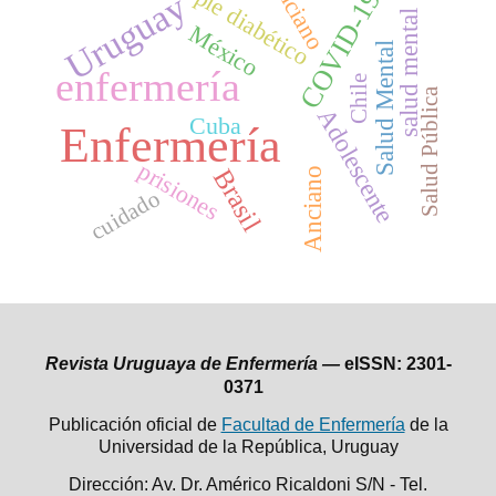
anciano
pie diabético
COVID-19
Uruguay
salud mental
México
Salud Mental
enfermería
Chile
Salud Pública
Adolescente
Cuba
Enfermería
prisiones
Brasil
Anciano
cuidado
Revista Uruguaya de Enfermería —
eISSN: 2301-
0371
Publicación oficial de
Facultad de Enfermería
de la
Universidad de la República,
Uruguay
Dirección: Av. Dr. Américo Ricaldoni S/N - Tel.