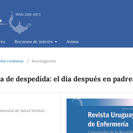
res
Recursos de interés
Avisos
ación continua
/
Investigación
a de despedida: el día después en padre
amental de Salud Mental –