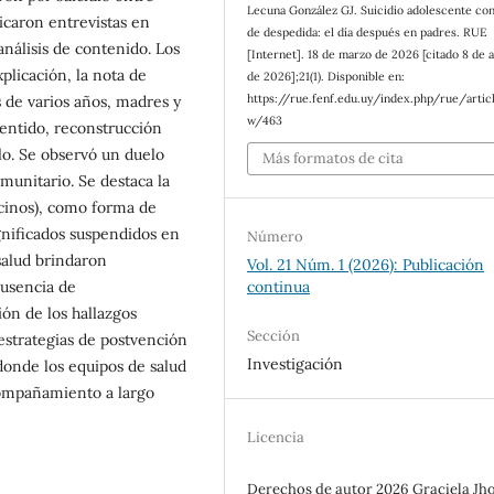
Lecuna González GJ. Suicidio adolescente con
icaron entrevistas en
de despedida: el día después en padres. RUE
nálisis de contenido. Los
[Internet]. 18 de marzo de 2026 [citado 8 de 
plicación, la nota de
de 2026];21(1). Disponible en:
https://rue.fenf.edu.uy/index.php/rue/artic
 de varios años, madres y
w/463
entido, reconstrucción
lo. Se observó un duelo
Más formatos de cita
munitario. Se destaca la
ecinos), como forma de
gnificados suspendidos en
Número
salud brindaron
Vol. 21 Núm. 1 (2026): Publicación
ausencia de
continua
ón de los hallazgos
Sección
 estrategias de postvención
Investigación
 donde los equipos de salud
acompañamiento a largo
Licencia
Derechos de autor 2026 Graciela Jh