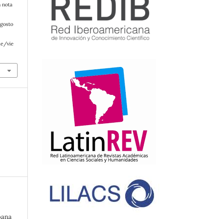
 nota
agosto
le/vie
oana