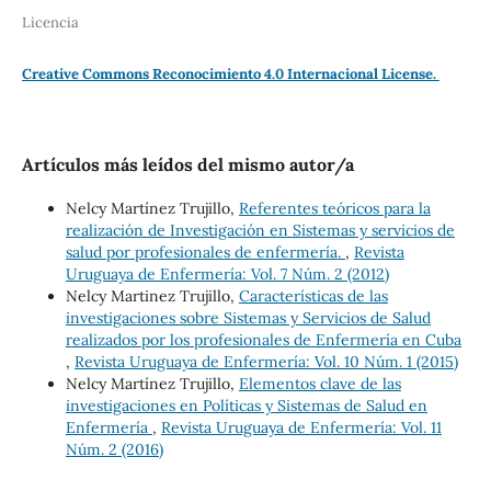
Licencia
Creative Commons Reconocimiento 4.0 Internacional License.
Artículos más leídos del mismo autor/a
Nelcy Martínez Trujillo,
Referentes teóricos para la
realización de Investigación en Sistemas y servicios de
salud por profesionales de enfermería.
,
Revista
Uruguaya de Enfermería: Vol. 7 Núm. 2 (2012)
Nelcy Martinez Trujillo,
Características de las
investigaciones sobre Sistemas y Servicios de Salud
realizados por los profesionales de Enfermería en Cuba
,
Revista Uruguaya de Enfermería: Vol. 10 Núm. 1 (2015)
Nelcy Martínez Trujillo,
Elementos clave de las
investigaciones en Políticas y Sistemas de Salud en
Enfermería
,
Revista Uruguaya de Enfermería: Vol. 11
Núm. 2 (2016)