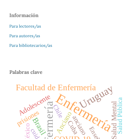
Información
Para lectores/as
Para autores/as
Para bibliotecarios/as
Palabras clave
Uruguay
Facultad de Enfermería
Enfermería
Adolescente
Salud Pública
enfermería
Salud Mental
Chile
prisiones
Anciano
anciano
Brasil
Cuba
México
cuidado