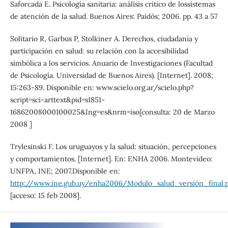
Saforcada E. Psicología sanitaria: análisis crítico de lossistemas
de atención de la salud. Buenos Aires: Paidós; 2006. pp. 43 a 57
Solitario R, Garbus P, Stolkiner A. Derechos, ciudadanía y
participación en salud: su relación con la accesibilidad
simbólica a los servicios. Anuario de Investigaciones (Facultad
de Psicología. Universidad de Buenos Aires). [Internet]. 2008;
15:263-89. Disponible en: www.scielo.org.ar/scielo.php?
script=sci-arttext&pid=s1851-
16862008000100025&Ing=es&nrm=iso[consulta: 20 de Marzo
2008 ]
Trylesinski F. Los uruguayos y la salud: situación, percepciones
y comportamientos. [Internet]. En: ENHA 2006. Montevideo:
UNFPA, INE; 2007.Disponible en:
http://www.ine.gub.uy/enha2006/Modulo_salud_versión_final.
[acceso: 15 feb 2008].