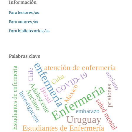
Información
Para lectores/as
Para autores/as
Para bibliotecarios/as
Palabras clave
enfermería
atención de enfermería
Estudiantes de enfermería
Chile
anciano
COVID-19
Cuba
Adolescente
Enfermería
México
prisiones
Brasil
Anciano
Investigación
salud mental
embarazo
Uruguay
Estudiantes de Enfermería