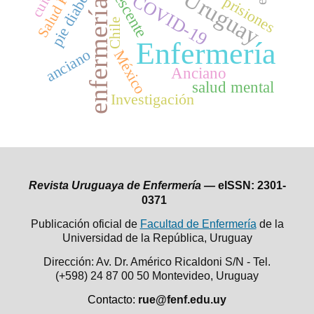
Adolescente
pie diabético
Uruguay
COVID-19
prisiones
enfermería
Chile
Enfermería
anciano
México
Anciano
salud mental
Investigación
Revista Uruguaya de Enfermería —
eISSN: 2301-
0371
Publicación oficial de
Facultad de Enfermería
de la
Universidad de la República,
Uruguay
Dirección: Av. Dr. Américo Ricaldoni S/N - Tel.
(+598) 24 87 00 50
Montevideo, Uruguay
Contacto:
rue@fenf.edu.uy