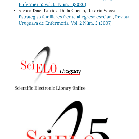
Enfermería: Vol. 15 Núm. 1 (2020)
Alvaro Díaz, Patricia De la Cuesta, Rosario Vaeza,
Estrategias familiares frente al egreso escolar.
,
Revista
Uruguaya de Enfermería: Vol. 2 Núm. 2 (2007)