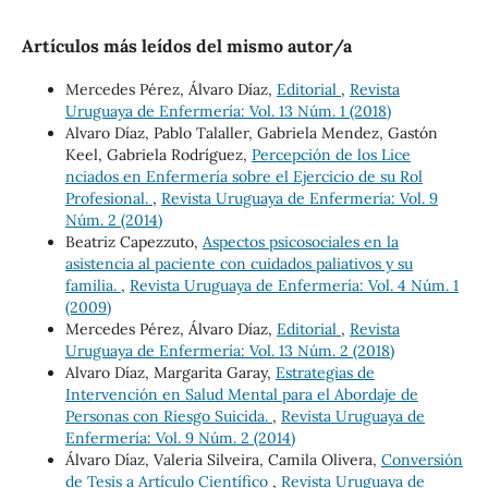
Artículos más leídos del mismo autor/a
Mercedes Pérez, Álvaro Díaz,
Editorial
,
Revista
Uruguaya de Enfermería: Vol. 13 Núm. 1 (2018)
Alvaro Díaz, Pablo Talaller, Gabriela Mendez, Gastón
Keel, Gabriela Rodríguez,
Percepción de los Lice
nciados en Enfermería sobre el Ejercicio de su Rol
Profesional.
,
Revista Uruguaya de Enfermería: Vol. 9
Núm. 2 (2014)
Beatriz Capezzuto,
Aspectos psicosociales en la
asistencia al paciente con cuidados paliativos y su
familia.
,
Revista Uruguaya de Enfermería: Vol. 4 Núm. 1
(2009)
Mercedes Pérez, Álvaro Díaz,
Editorial
,
Revista
Uruguaya de Enfermería: Vol. 13 Núm. 2 (2018)
Alvaro Díaz, Margarita Garay,
Estrategias de
Intervención en Salud Mental para el Abordaje de
Personas con Riesgo Suicida.
,
Revista Uruguaya de
Enfermería: Vol. 9 Núm. 2 (2014)
Álvaro Díaz, Valeria Silveira, Camila Olivera,
Conversión
de Tesis a Artículo Científico
,
Revista Uruguaya de