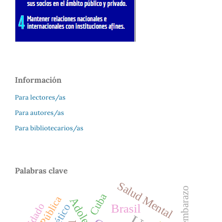
Información
Para lectores/as
Para autores/as
Para bibliotecarios/as
Palabras clave
Salud Mental
embarazo
Cuba
Salud Pública
cuidado
Brasil