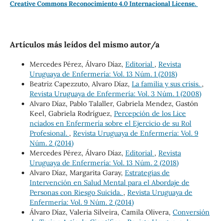
Creative Commons Reconocimiento 4.0 Internacional License.
Artículos más leídos del mismo autor/a
Mercedes Pérez, Álvaro Díaz,
Editorial
,
Revista
Uruguaya de Enfermería: Vol. 13 Núm. 1 (2018)
Beatriz Capezzuto, Alvaro Díaz,
La familia y sus crisis.
,
Revista Uruguaya de Enfermería: Vol. 3 Núm. 1 (2008)
Alvaro Díaz, Pablo Talaller, Gabriela Mendez, Gastón
Keel, Gabriela Rodríguez,
Percepción de los Lice
nciados en Enfermería sobre el Ejercicio de su Rol
Profesional.
,
Revista Uruguaya de Enfermería: Vol. 9
Núm. 2 (2014)
Mercedes Pérez, Álvaro Díaz,
Editorial
,
Revista
Uruguaya de Enfermería: Vol. 13 Núm. 2 (2018)
Alvaro Díaz, Margarita Garay,
Estrategias de
Intervención en Salud Mental para el Abordaje de
Personas con Riesgo Suicida.
,
Revista Uruguaya de
Enfermería: Vol. 9 Núm. 2 (2014)
Álvaro Díaz, Valeria Silveira, Camila Olivera,
Conversión