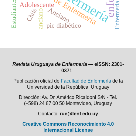
Facultad de Enfermería
Enfermería
Adolescente
Anciano
Chile
anciano
pie diabético
Revista Uruguaya de Enfermería —
eISSN: 2301-
0371
Publicación oficial de
Facultad de Enfermería
de la
Universidad de la República,
Uruguay
Dirección: Av. Dr. Américo Ricaldoni S/N - Tel.
(+598) 24 87 00 50
Montevideo, Uruguay
Contacto:
rue@fenf.edu.uy
Creative Commons Reconocimiento 4.0
Internacional License