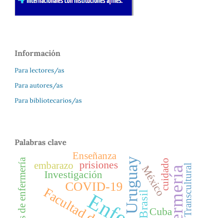
Información
Para lectores/as
Para autores/as
Para bibliotecarios/as
Palabras clave
Enseñanza
Uruguay
Estudiantes de enfermería
cuidado
prisiones
embarazo
Enfermería Transcultural
México
enfermería
Investigación
COVID-19
Brasil
Cuba