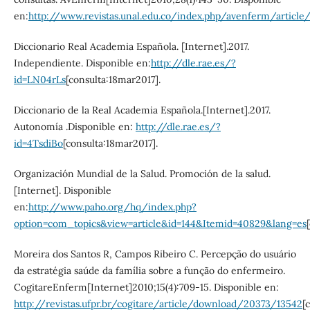
en:
http://www.revistas.unal.edu.co/index.php/avenferm/articl
Diccionario Real Academia Española. [Internet].2017.
Independiente. Disponible en:
http://dle.rae.es/?
id=LN04rLs
[consulta:18mar2017].
Diccionario de la Real Academia Española.[Internet].2017.
Autonomía .Disponible en:
http://dle.rae.es/?
id=4TsdiBo
[consulta:18mar2017].
Organización Mundial de la Salud. Promoción de la salud.
[Internet]. Disponible
en:
http://www.paho.org/hq/index.php?
option=com_topics&view=article&id=144&Itemid=40829&lang=es
Moreira dos Santos R, Campos Ribeiro C. Percepção do usuário
da estratégia saúde da família sobre a função do enfermeiro.
CogitareEnferm[Internet]2010;15(4):709-15. Disponible en:
http://revistas.ufpr.br/cogitare/article/download/20373/13542
[