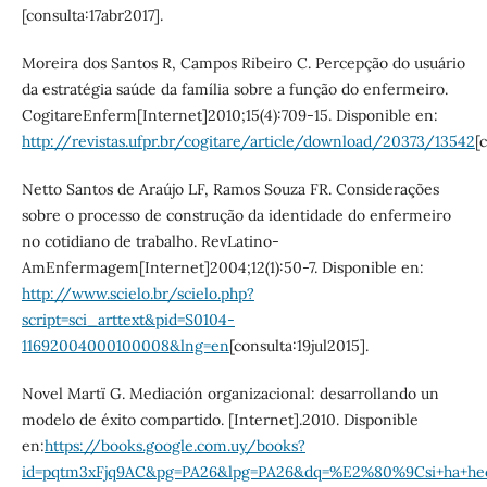
[consulta:17abr2017].
Moreira dos Santos R, Campos Ribeiro C. Percepção do usuário
da estratégia saúde da família sobre a função do enfermeiro.
CogitareEnferm[Internet]2010;15(4):709-15. Disponible en:
http://revistas.ufpr.br/cogitare/article/download/20373/13542
[
Netto Santos de Araújo LF, Ramos Souza FR. Considerações
sobre o processo de construção da identidade do enfermeiro
no cotidiano de trabalho. RevLatino-
AmEnfermagem[Internet]2004;12(1):50-7. Disponible en:
http://www.scielo.br/scielo.php?
script=sci_arttext&pid=S0104-
11692004000100008&lng=en
[consulta:19jul2015].
Novel Martï G. Mediación organizacional: desarrollando un
modelo de éxito compartido. [Internet].2010. Disponible
en:
https://books.google.com.uy/books?
id=pqtm3xFjq9AC&pg=PA26&lpg=PA26&dq=%E2%80%9Csi+ha+hec