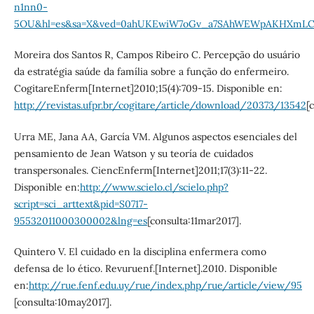
n1nn0-
5OU&hl=es&sa=X&ved=0ahUKEwiW7oGv_a7SAhWEWpAKHXmLC
Moreira dos Santos R, Campos Ribeiro C. Percepção do usuário
da estratégia saúde da família sobre a função do enfermeiro.
CogitareEnferm[Internet]2010;15(4):709-15. Disponible en:
http://revistas.ufpr.br/cogitare/article/download/20373/13542
[
Urra ME, Jana AA, García VM. Algunos aspectos esenciales del
pensamiento de Jean Watson y su teoría de cuidados
transpersonales. CiencEnferm[Internet]2011;17(3):11-22.
Disponible en:
http://www.scielo.cl/scielo.php?
script=sci_arttext&pid=S0717-
95532011000300002&lng=es
[consulta:11mar2017].
Quintero V. El cuidado en la disciplina enfermera como
defensa de lo ético. Revuruenf.[Internet].2010. Disponible
en:
http://rue.fenf.edu.uy/rue/index.php/rue/article/view/95
[consulta:10may2017].