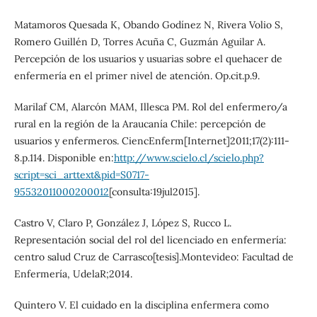
Matamoros Quesada K, Obando Godínez N, Rivera Volio S,
Romero Guillén D, Torres Acuña C, Guzmán Aguilar A.
Percepción de los usuarios y usuarias sobre el quehacer de
enfermería en el primer nivel de atención. Op.cit.p.9.
Marilaf CM, Alarcón MAM, Illesca PM. Rol del enfermero/a
rural en la región de la Araucanía Chile: percepción de
usuarios y enfermeros. CiencEnferm[Internet]2011;17(2):111-
8.p.114. Disponible en:
http://www.scielo.cl/scielo.php?
script=sci_arttext&pid=S0717-
95532011000200012
[consulta:19jul2015].
Castro V, Claro P, González J, López S, Rucco L.
Representación social del rol del licenciado en enfermería:
centro salud Cruz de Carrasco[tesis].Montevideo: Facultad de
Enfermería, UdelaR;2014.
Quintero V. El cuidado en la disciplina enfermera como