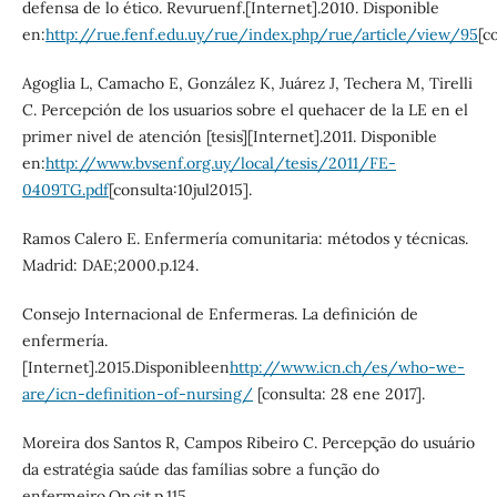
defensa de lo ético. Revuruenf.[Internet].2010. Disponible
en:
http://rue.fenf.edu.uy/rue/index.php/rue/article/view/95
[c
Agoglia L, Camacho E, González K, Juárez J, Techera M, Tirelli
C. Percepción de los usuarios sobre el quehacer de la LE en el
primer nivel de atención [tesis][Internet].2011. Disponible
en:
http://www.bvsenf.org.uy/local/tesis/2011/FE-
0409TG.pdf
[consulta:10jul2015].
Ramos Calero E. Enfermería comunitaria: métodos y técnicas.
Madrid: DAE;2000.p.124.
Consejo Internacional de Enfermeras. La definición de
enfermería.
[Internet].2015.Disponibleen
http://www.icn.ch/es/who-we-
are/icn-definition-of-nursing/
[consulta: 28 ene 2017].
Moreira dos Santos R, Campos Ribeiro C. Percepção do usuário
da estratégia saúde das famílias sobre a função do
enfermeiro.Op.cit.p.115.