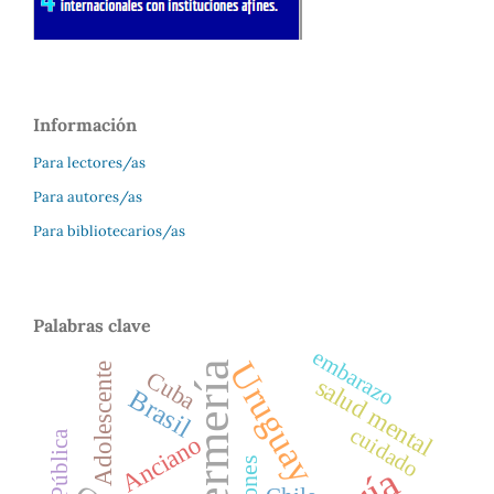
Información
Para lectores/as
Para autores/as
Para bibliotecarios/as
Palabras clave
embarazo
Uruguay
Enfermería
Adolescente
Cuba
salud mental
Brasil
cuidado
Anciano