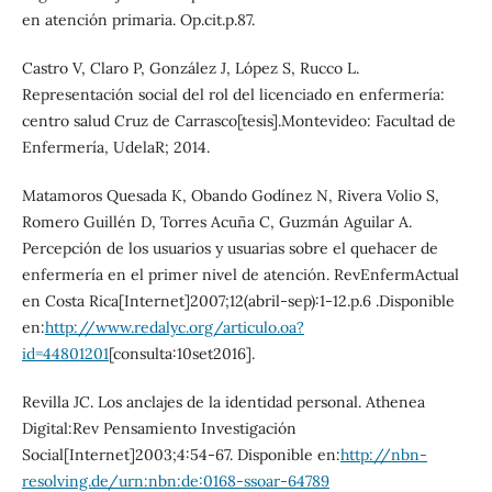
en atención primaria. Op.cit.p.87.
Castro V, Claro P, González J, López S, Rucco L.
Representación social del rol del licenciado en enfermería:
centro salud Cruz de Carrasco[tesis].Montevideo: Facultad de
Enfermería, UdelaR; 2014.
Matamoros Quesada K, Obando Godínez N, Rivera Volio S,
Romero Guillén D, Torres Acuña C, Guzmán Aguilar A.
Percepción de los usuarios y usuarias sobre el quehacer de
enfermería en el primer nivel de atención. RevEnfermActual
en Costa Rica[Internet]2007;12(abril-sep):1-12.p.6 .Disponible
en:
http://www.redalyc.org/articulo.oa?
id=44801201
[consulta:10set2016].
Revilla JC. Los anclajes de la identidad personal. Athenea
Digital:Rev Pensamiento Investigación
Social[Internet]2003;4:54-67. Disponible en:
http://nbn-
resolving.de/urn:nbn:de:0168-ssoar-64789