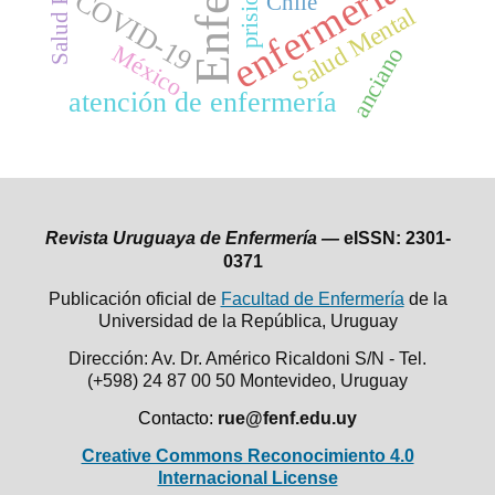
Salud Pública
prisiones
enfermería
COVID-19
Chile
Salud Mental
México
anciano
atención de enfermería
Revista Uruguaya de Enfermería —
eISSN: 2301-
0371
Publicación oficial de
Facultad de Enfermería
de la
Universidad de la República,
Uruguay
Dirección: Av. Dr. Américo Ricaldoni S/N - Tel.
(+598) 24 87 00 50
Montevideo, Uruguay
Contacto:
rue@fenf.edu.uy
Creative Commons Reconocimiento 4.0
Internacional License