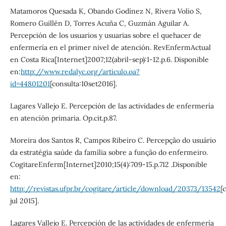
Matamoros Quesada K, Obando Godínez N, Rivera Volio S,
Romero Guillén D, Torres Acuña C, Guzmán Aguilar A.
Percepción de los usuarios y usuarias sobre el quehacer de
enfermería en el primer nivel de atención. RevEnfermActual
en Costa Rica[Internet]2007;12(abril-sep):1-12.p.6. Disponible
en:
http://www.redalyc.org/articulo.oa?
id=44801201
[consulta:10set2016].
Lagares Vallejo E. Percepción de las actividades de enfermería
en atención primaria. Op.cit.p.87.
Moreira dos Santos R, Campos Ribeiro C. Percepção do usuário
da estratégia saúde da família sobre a função do enfermeiro.
CogitareEnferm[Internet]2010;15(4):709-15.p.712 .Disponible
en:
http://revistas.ufpr.br/cogitare/article/download/20373/13542
[
jul 2015].
Lagares Vallejo E. Percepción de las actividades de enfermería