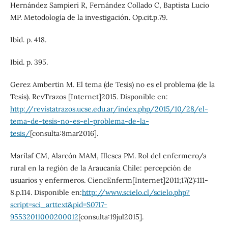
Hernández Sampieri R, Fernández Collado C, Baptista Lucio
MP. Metodología de la investigación. Op.cit.p.79.
Ibid. p. 418.
Ibid. p. 395.
Gerez Ambertin M. El tema (de Tesis) no es el problema (de la
Tesis). RevTrazos [Internet]2015. Disponible en:
http://revistatrazos.ucse.edu.ar/index.php/2015/10/28/el-
tema-de-tesis-no-es-el-problema-de-la-
tesis/
[consulta:8mar2016].
Marilaf CM, Alarcón MAM, Illesca PM. Rol del enfermero/a
rural en la región de la Araucanía Chile: percepción de
usuarios y enfermeros. CiencEnferm[Internet]2011;17(2):111-
8.p.114. Disponible en:
http://www.scielo.cl/scielo.php?
script=sci_arttext&pid=S0717-
95532011000200012
[consulta:19jul2015].