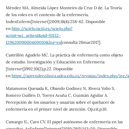
Méndez MA, Almeida López Monteiro da Cruz D de. La Teoría
de los roles en el contexto de la enfermería.
IndexEnferm[Internet]2009;18(4):258-62. Disponible
en:
http://scielo.isciii.es/scielo.php?
script=sci_arttext&pid=S1132-
12962009000400010&lng=es
[consulta:26mar2017].
Castrillón Agudelo MC. La práctica de enfermería como objeto
de estudio. Investigación y Educación en Enfermería
[Internet]1992;10(2).p.22. Disponible
en:
https://aprendeenlinea.udea.edu.co/revistas/index.php/iee/
Matamoros Quesada K, Obando Godínez N, Rivera Volio S,
Romero Guillén D, Torres Acuña C, Guzmán Aguilar A.
Percepción de los usuarios y usuarias sobre el quehacer de
enfermería en el primer nivel de atención. Op.cit.p.10.
Camargo IL, Caro CV. El papel autónomo de enfermería en las
consultas. AvEnferm[Internet]2010;28(1):143-50. Disponible