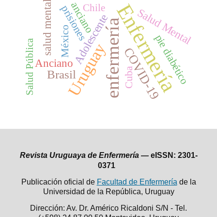
salud mental
anciano
Enfermería
Chile
prisiones
Salud Mental
Adolescente
enfermería
México
pie diabético
Salud Pública
Uruguay
COVID-19
Anciano
Cuba
Brasil
Revista Uruguaya de Enfermería —
eISSN: 2301-
0371
Publicación oficial de
Facultad de Enfermería
de la
Universidad de la República,
Uruguay
Dirección: Av. Dr. Américo Ricaldoni S/N - Tel.