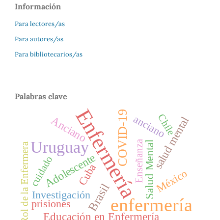
Información
Para lectores/as
Para autores/as
Para bibliotecarios/as
Palabras clave
Enfermería
COVID-19
Chile
anciano
Anciano
salud mental
Uruguay
Enseñanza
Salud Mental
Rol de la Enfermera
Adolescente
cuidado
Cuba
México
Brasil
Investigación
enfermería
prisiones
Educación en Enfermería