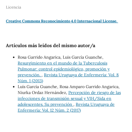
Licencia
Creative Commons Reconocimiento 4.0 Internacional License.
Artículos más leídos del mismo autor/a
Rosa Garrido Angarica, Luis García Guanche,
Resurgimiento en el mundo de la Tuberculosis
Pulmonar: control epidemiológico, promoción y
prevención.
,
Revista Uruguaya de Enfermería: Vol. 8
Núm. 1 (2013)
Luís García Guanche, Rosa Amparo Garrido Angarica,
Niurka Ordaz Hernández,
Percepción de riesgo de las
infecciones de transmisión sexual y VIH/Sida en
adolescentes. Su prevención
,
Revista Uruguaya de
Enfermería: Vol. 12 Núm. 2 (2017)