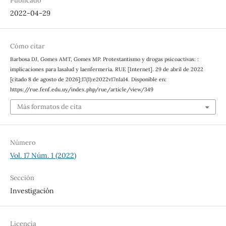
Publicado
2022-04-29
Cómo citar
Barbosa DJ, Gomes AMT, Gomes MP. Protestantismo y drogas psicoactivas: :
implicaciones para lasalud y laenfermería. RUE [Internet]. 29 de abril de 2022
[citado 8 de agosto de 2026];17(1):e2022v17n1a14. Disponible en:
https://rue.fenf.edu.uy/index.php/rue/article/view/349
Más formatos de cita
Número
Vol. 17 Núm. 1 (2022)
Sección
Investigación
Licencia