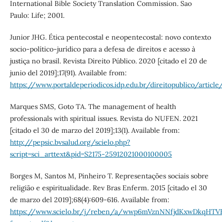
International Bible Society Translation Commission. Sao
Paulo: Life; 2001.
Junior JHG. Ética pentecostal e neopentecostal: novo contexto
socio-político-jurídico para a defesa de direitos e acesso à
justiça no brasil. Revista Direito Público. 2020 [citado el 20 de
junio del 2019];17(91). Available from:
https://www.portaldeperiodicos.idp.edu.br/direitopublico/articl
Marques SMS, Goto TA. The management of health
professionals with spiritual issues. Revista do NUFEN. 2021
[citado el 30 de marzo del 2019];13(1). Available from:
http://pepsic.bvsalud.org/scielo.php?
script=sci_arttext&pid=S2175-25912021000100005
Borges M, Santos M, Pinheiro T. Representações sociais sobre
religião e espiritualidade. Rev Bras Enferm. 2015 [citado el 30
de marzo del 2019];68(4):609-616. Available from:
https://www.scielo.br/j/reben/a/wwp6mVznNNfjdKxwDkqHTV