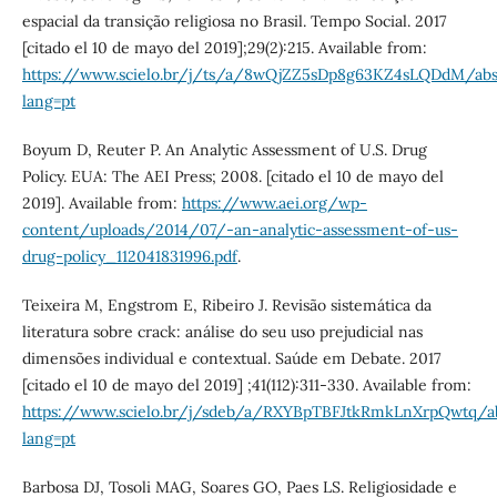
espacial da transição religiosa no Brasil. Tempo Social. 2017
[citado el 10 de mayo del 2019];29(2):215. Available from:
https://www.scielo.br/j/ts/a/8wQjZZ5sDp8g63KZ4sLQDdM/abs
lang=pt
Boyum D, Reuter P. An Analytic Assessment of U.S. Drug
Policy. EUA: The AEI Press; 2008. [citado el 10 de mayo del
2019]. Available from:
https://www.aei.org/wp-
content/uploads/2014/07/-an-analytic-assessment-of-us-
drug-policy_112041831996.pdf
.
Teixeira M, Engstrom E, Ribeiro J. Revisão sistemática da
literatura sobre crack: análise do seu uso prejudicial nas
dimensões individual e contextual. Saúde em Debate. 2017
[citado el 10 de mayo del 2019] ;41(112):311-330. Available from:
https://www.scielo.br/j/sdeb/a/RXYBpTBFJtkRmkLnXrpQwtq/ab
lang=pt
Barbosa DJ, Tosoli MAG, Soares GO, Paes LS. Religiosidade e