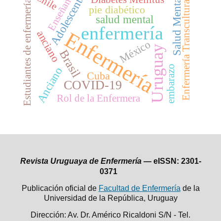
Enseñanza
Chile
Adolescente
Salud Mental
Enfermería Transcultural
Estudiantes de enfermería
pie diabético
salud mental
enfermería
Enfermería
anciano
México
Uruguay
Brasil
embarazo
Anciano
Cuba
COVID-19
Rol de la Enfermera
Revista Uruguaya de Enfermería —
eISSN: 2301-
0371
Publicación oficial de
Facultad de Enfermería
de la
Universidad de la República,
Uruguay
Dirección: Av. Dr. Américo Ricaldoni S/N - Tel.