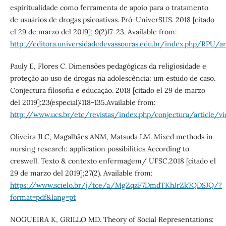
espiritualidade como ferramenta de apoio para o tratamento
de usuários de drogas psicoativas. Pró-UniverSUS. 2018 [citado
el 29 de marzo del 2019]; 9(2)17-23. Available from:
http://editora.universidadedevassouras.edu.br/index.php/R
Pauly E, Flores C. Dimensões pedagógicas da religiosidade e
proteção ao uso de drogas na adolescência: um estudo de caso.
Conjectura filosofia e educação. 2018 [citado el 29 de marzo
del 2019];23(especial):118-135.Available from:
http://www.ucs.br/etc/revistas/index.php/conjectura/article/
Oliveira JLC, Magalhães ANM, Matsuda LM. Mixed methods in
nursing research: application possibilities According to
creswell. Texto & contexto enfermagem/ UFSC.2018 [citado el
29 de marzo del 2019];27(2). Available from:
https://www.scielo.br/j/tce/a/MgZqzF7DmdTKhJrZk7QDSJQ/?
format=pdf&lang=pt
NOGUEIRA K, GRILLO MD. Theory of Social Representations: