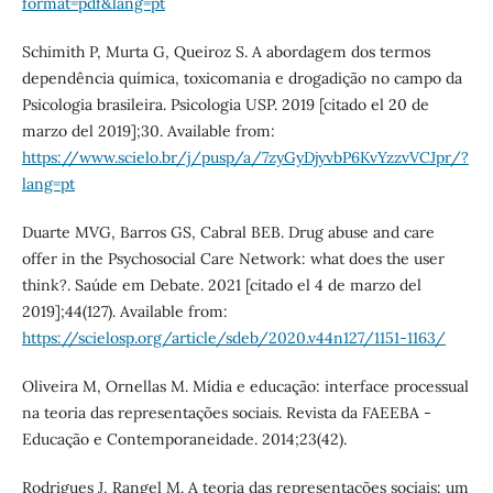
format=pdf&lang=pt
Schimith P, Murta G, Queiroz S. A abordagem dos termos
dependência química, toxicomania e drogadição no campo da
Psicologia brasileira. Psicologia USP. 2019 [citado el 20 de
marzo del 2019];30. Available from:
https://www.scielo.br/j/pusp/a/7zyGyDjyvbP6KvYzzvVCJpr/?
lang=pt
Duarte MVG, Barros GS, Cabral BEB. Drug abuse and care
offer in the Psychosocial Care Network: what does the user
think?. Saúde em Debate. 2021 [citado el 4 de marzo del
2019];44(127). Available from:
https://scielosp.org/article/sdeb/2020.v44n127/1151-1163/
Oliveira M, Ornellas M. Mídia e educação: interface processual
na teoria das representações sociais. Revista da FAEEBA -
Educação e Contemporaneidade. 2014;23(42).
Rodrigues J, Rangel M. A teoria das representações sociais: um