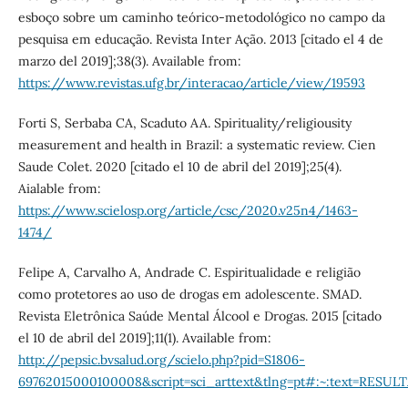
esboço sobre um caminho teórico-metodológico no campo da
pesquisa em educação. Revista Inter Ação. 2013 [citado el 4 de
marzo del 2019];38(3). Available from:
https://www.revistas.ufg.br/interacao/article/view/19593
Forti S, Serbaba CA, Scaduto AA. Spirituality/religiousity
measurement and health in Brazil: a systematic review. Cien
Saude Colet. 2020 [citado el 10 de abril del 2019];25(4).
Aialable from:
https://www.scielosp.org/article/csc/2020.v25n4/1463-
1474/
Felipe A, Carvalho A, Andrade C. Espiritualidade e religião
como protetores ao uso de drogas em adolescente. SMAD.
Revista Eletrônica Saúde Mental Álcool e Drogas. 2015 [citado
el 10 de abril del 2019];11(1). Available from:
http://pepsic.bvsalud.org/scielo.php?pid=S1806-
69762015000100008&script=sci_arttext&tlng=pt#:~:text=RE