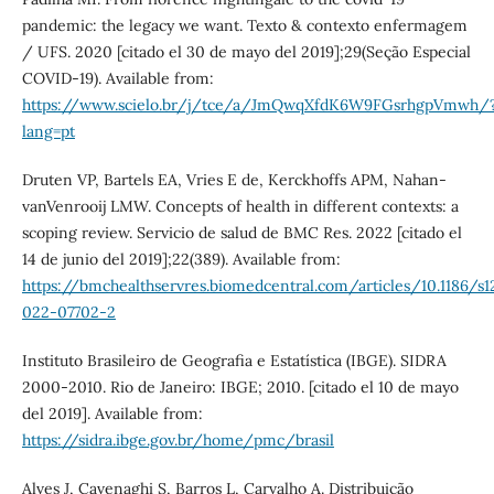
pandemic: the legacy we want. Texto & contexto enfermagem
/ UFS. 2020 [citado el 30 de mayo del 2019];29(Seção Especial
COVID-19). Available from:
https://www.scielo.br/j/tce/a/JmQwqXfdK6W9FGsrhgpVmwh/
lang=pt
Druten VP, Bartels EA, Vries E de, Kerckhoffs APM, Nahan-
vanVenrooij LMW. Concepts of health in different contexts: a
scoping review. Servicio de salud de BMC Res. 2022 [citado el
14 de junio del 2019];22(389). Available from:
https://bmchealthservres.biomedcentral.com/articles/10.1186/s1
022-07702-2
Instituto Brasileiro de Geografia e Estatística (IBGE). SIDRA
2000-2010. Rio de Janeiro: IBGE; 2010. [citado el 10 de mayo
del 2019]. Available from:
https://sidra.ibge.gov.br/home/pmc/brasil
Alves J, Cavenaghi S, Barros L, Carvalho A. Distribuição