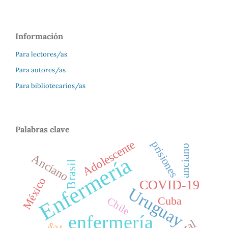
Información
Para lectores/as
Para autores/as
Para bibliotecarios/as
Palabras clave
Adolescente
prisiones
anciano
Anciano
Enfermería
Brasil
México
COVID-19
Uruguay
Cuba
Chile
enfermería