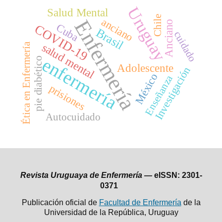
Uruguay
Salud Mental
Chile
anciano
Enfermería
Anciano
Cuba
COVID-19
Brasil
cuidado
salud mental
Ética en Enfermería
enfermería
pie diabético
Adolescente
Investigación
México
Enseñanza
prisiones
Autocuidado
Revista Uruguaya de Enfermería —
eISSN: 2301-
0371
Publicación oficial de
Facultad de Enfermería
de la
Universidad de la República,
Uruguay