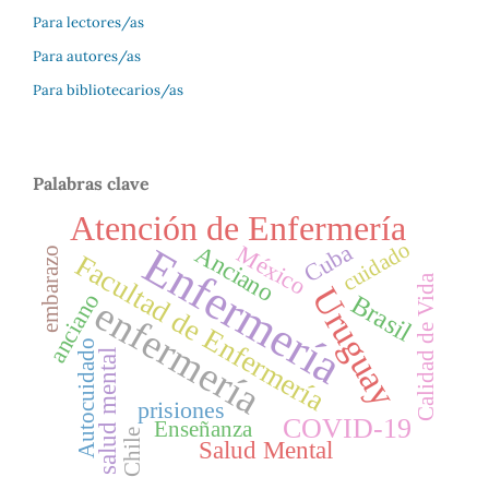
Para lectores/as
Para autores/as
Para bibliotecarios/as
Palabras clave
Atención de Enfermería
cuidado
Cuba
Enfermería
México
Anciano
embarazo
Facultad de Enfermería
Calidad de Vida
Uruguay
anciano
Brasil
enfermería
Autocuidado
salud mental
prisiones
COVID-19
Enseñanza
Chile
Salud Mental