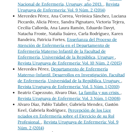
Nacional de Enfermería, Uruguay, año 2013.
,
Revista
Uruguaya de Enfermería: Vol. 9 Núm. 2 (2014)
Mercedes Pérez, Ana Correa, Verónica Sánchez, Luciana
Piccardo, Alicia Pérez, Sandra Pignataro, Victoria Tejera,
Cecilia Callorda, Ana Laura Ramón, Eduardo Davyt,
Natacha Froste, Natalia Suárez, Carla Rodríguez, Karen
Bandeira, Patricia Fortes,
Enseñanza del Proceso de
Atención de Enfermería en el Departamento de
Enfermería Materno Infantil de la Facultad de
Enfermería, Universidad de la República, Uruguay
,
Revista Uruguaya de Enfermería: Vol. 10 Núm. 2 (2015)
Mercedes Pérez,
Departamento de Enfermería
Materno-Infantil. Desarrollos en Investigación. Facultad
de Enfermería, Universidad de la República. Uruguay.
,
Revista Uruguaya de Enfermería: Vol. 5 Núm. 1 (2010)
Beatriz Capezzuto, Alvaro Díaz,
La familia y sus crisis.
,
Revista Uruguaya de Enfermería: Vol. 3 Núm. 1 (2008)
Alvaro Díaz, Pablo Talaller, Gabriela Mendez, Gastón
Keel, Gabriela Rodríguez,
Percepción de los Lice
nciados en Enfermería sobre el Ejercicio de su Rol
Profesional.
,
Revista Uruguaya de Enfermería: Vol. 9
Núm. 2 (2014)