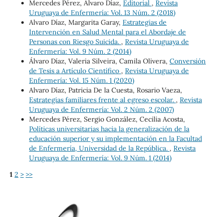
Mercedes Pérez, Álvaro Díaz,
Editorial
,
Revista
Uruguaya de Enfermería: Vol. 13 Núm. 2 (2018)
Alvaro Díaz, Margarita Garay,
Estrategias de
Intervención en Salud Mental para el Abordaje de
Personas con Riesgo Suicida.
,
Revista Uruguaya de
Enfermería: Vol. 9 Núm. 2 (2014)
Álvaro Díaz, Valeria Silveira, Camila Olivera,
Conversión
de Tesis a Artículo Científico
,
Revista Uruguaya de
Enfermería: Vol. 15 Núm. 1 (2020)
Alvaro Díaz, Patricia De la Cuesta, Rosario Vaeza,
Estrategias familiares frente al egreso escolar.
,
Revista
Uruguaya de Enfermería: Vol. 2 Núm. 2 (2007)
Mercedes Pérez, Sergio González, Cecilia Acosta,
Políticas universitarias hacia la generalización de la
educación superior y su implementación en la Facultad
de Enfermería, Universidad de la República.
,
Revista
Uruguaya de Enfermería: Vol. 9 Núm. 1 (2014)
1
2
>
>>