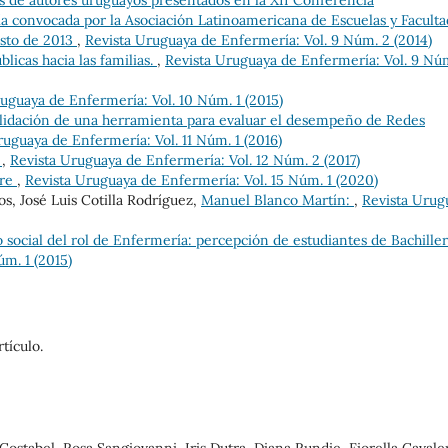
s de autores uruguayos presentados en la XII Conferencia
 convocada por la Asociación Latinoamericana de Escuelas y Faculta
sto de 2013
,
Revista Uruguaya de Enfermería: Vol. 9 Núm. 2 (2014)
úblicas hacia las familias.
,
Revista Uruguaya de Enfermería: Vol. 9 Núm
uguaya de Enfermería: Vol. 10 Núm. 1 (2015)
lidación de una herramienta para evaluar el desempeño de Redes
ruguaya de Enfermería: Vol. 11 Núm. 1 (2016)
o
,
Revista Uruguaya de Enfermería: Vol. 12 Núm. 2 (2017)
tre
,
Revista Uruguaya de Enfermería: Vol. 15 Núm. 1 (2020)
s, José Luis Cotilla Rodríguez,
Manuel Blanco Martín:
,
Revista Urug
 social del rol de Enfermería: percepción de estudiantes de Bachille
m. 1 (2015)
tículo.