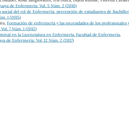
ostabel, Rosa Sangiovanni, Iris Dutra, Diana Rundie, Fiorella Cavaler
uaya de Enfermería: Vol. 5 Núm. 2 (2010)
 social del rol de Enfermería: percepción de estudiantes de Bachille
m. 1 (2015)
ira,
Formación de enfermería y las necesidades de los profesionales y
Vol. 7 Núm. 1 (2012)
rminal en la Licenciatura en Enfermería. Facultad de Enfermería.
ya de Enfermería: Vol. 12 Núm. 2 (2017)