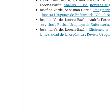
Haydée Ballesteros, Josefina Verde, Miriam C
Lorena Bazán,
Análisis FODA:
,
Revista Urug
Josefina Verde, Sebastian García,
Imaginario
,
Revista Uruguaya de Enfermería: Vol. 10 Nú
Josefina Verde, Lorena Bazán, Andrés Ferre
servicios.
,
Revista Uruguaya de Enfermería: 
Josefina Verde, Lorena Bazán,
Eficiencia te
Universidad de la República
,
Revista Urugua