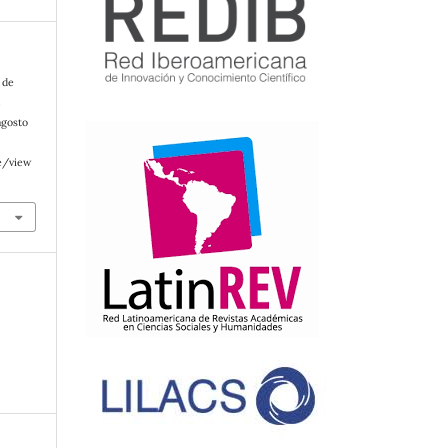
 de
E
agosto
e/view