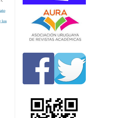
i,
rato
 los