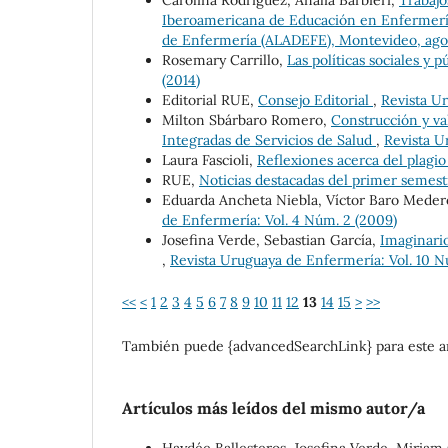
Carolina Rodríguez, Analía Barbieri,
Trabajo
Iberoamericana de Educación en Enfermería
de Enfermería (ALADEFE), Montevideo, ago
Rosemary Carrillo,
Las políticas sociales y p
(2014)
Editorial RUE,
Consejo Editorial
,
Revista Ur
Milton Sbárbaro Romero,
Construcción y va
Integradas de Servicios de Salud
,
Revista U
Laura Fascioli,
Reflexiones acerca del plagi
RUE,
Noticias destacadas del primer semes
Eduarda Ancheta Niebla, Víctor Baro Medero
de Enfermería: Vol. 4 Núm. 2 (2009)
Josefina Verde, Sebastian García,
Imaginario
,
Revista Uruguaya de Enfermería: Vol. 10 Nú
<<
<
1
2
3
4
5
6
7
8
9
10
11
12
13
14
15
>
>>
También puede {advancedSearchLink} para este ar
Artículos más leídos del mismo autor/a