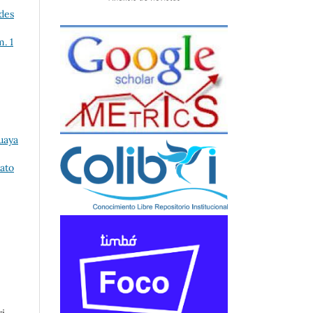
des
. 1
uaya
rato