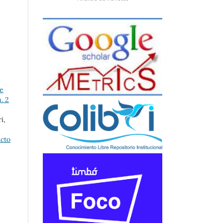
de
. 2
i,
cto