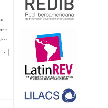
 de
E
agosto
e/view