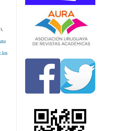
i,
rato
 los