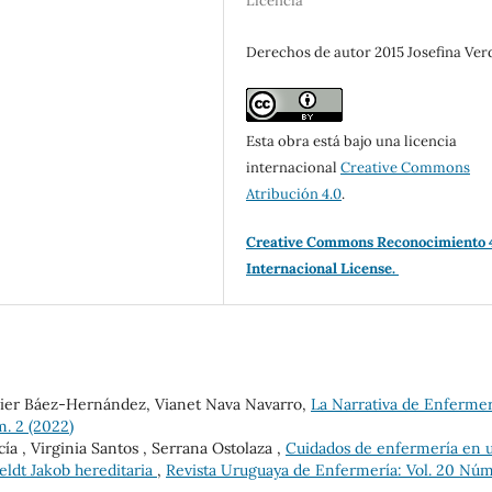
Licencia
Derechos de autor 2015 Josefina Ver
Esta obra está bajo una licencia
internacional
Creative Commons
Atribución 4.0
.
Creative Commons Reconocimiento 
Internacional License.
vier Báez-Hernández, Vianet Nava Navarro,
La Narrativa de Enferme
m. 2 (2022)
ía , Virginia Santos , Serrana Ostolaza ,
Cuidados de enfermería en 
eldt Jakob hereditaria
,
Revista Uruguaya de Enfermería: Vol. 20 Núm