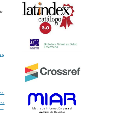
de
4.0
ría
,
una
. 1