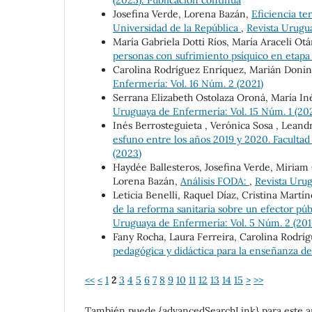
(2025): Publicación continua
Josefina Verde, Lorena Bazán,
Eficiencia te
Universidad de la República
,
Revista Urugua
María Gabriela Dotti Ríos, María Araceli Otá
personas con sufrimiento psíquico en etap
Carolina Rodríguez Enríquez, Marián Donina
Enfermería: Vol. 16 Núm. 2 (2021)
Serrana Elizabeth Ostolaza Oroná, María I
Uruguaya de Enfermería: Vol. 15 Núm. 1 (20
Inés Berrosteguieta , Verónica Sosa , Leand
esfuno entre los años 2019 y 2020. Faculta
(2023)
Haydée Ballesteros, Josefina Verde, Miriam C
Lorena Bazán,
Análisis FODA:
,
Revista Urug
Leticia Benelli, Raquel Díaz, Cristina Martín
de la reforma sanitaria sobre un efector pú
Uruguaya de Enfermería: Vol. 5 Núm. 2 (201
Fany Rocha, Laura Ferreira, Carolina Rodrí
pedagógica y didáctica para la enseñanza 
<<
<
1
2
3
4
5
6
7
8
9
10
11
12
13
14
15
>
>>
También puede {advancedSearchLink} para este ar