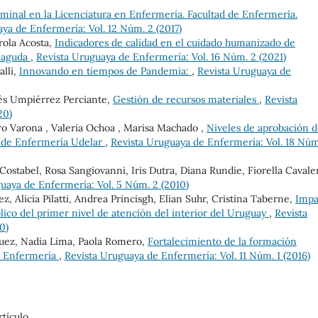
rminal en la Licenciatura en Enfermería. Facultad de Enfermería.
ya de Enfermería: Vol. 12 Núm. 2 (2017)
rola Acosta,
Indicadores de calidad en el cuidado humanizado de
a aguda
,
Revista Uruguaya de Enfermería: Vol. 16 Núm. 2 (2021)
lli,
Innovando en tiempos de Pandemia:
,
Revista Uruguaya de
nés Umpiérrez Perciante,
Gestión de recursos materiales
,
Revista
20)
ro Varona , Valeria Ochoa , Marisa Machado ,
Niveles de aprobación 
d de Enfermería Udelar
,
Revista Uruguaya de Enfermería: Vol. 18 Núm
ostabel, Rosa Sangiovanni, Iris Dutra, Diana Rundie, Fiorella Cavaler
uaya de Enfermería: Vol. 5 Núm. 2 (2010)
ez, Alicia Pilatti, Andrea Princisgh, Elian Suhr, Cristina Taberne,
Impa
blico del primer nivel de atención del interior del Uruguay
,
Revista
0)
guez, Nadia Lima, Paola Romero,
Fortalecimiento de la formación
de Enfermería
,
Revista Uruguaya de Enfermería: Vol. 11 Núm. 1 (2016)
tículo.