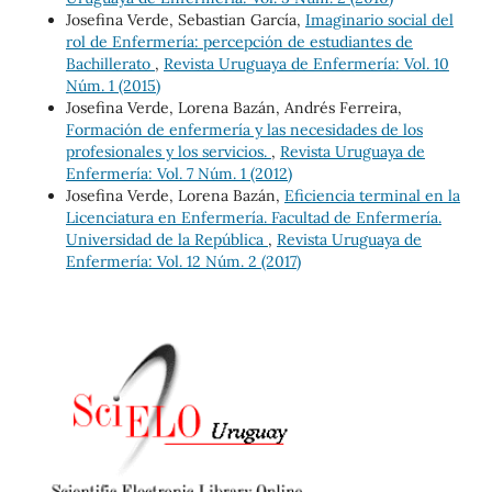
Josefina Verde, Sebastian García,
Imaginario social del
rol de Enfermería: percepción de estudiantes de
Bachillerato
,
Revista Uruguaya de Enfermería: Vol. 10
Núm. 1 (2015)
Josefina Verde, Lorena Bazán, Andrés Ferreira,
Formación de enfermería y las necesidades de los
profesionales y los servicios.
,
Revista Uruguaya de
Enfermería: Vol. 7 Núm. 1 (2012)
Josefina Verde, Lorena Bazán,
Eficiencia terminal en la
Licenciatura en Enfermería. Facultad de Enfermería.
Universidad de la República
,
Revista Uruguaya de
Enfermería: Vol. 12 Núm. 2 (2017)