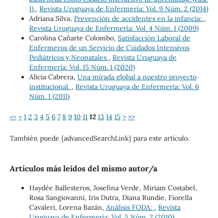
I)
,
Revista Uruguaya de Enfermería: Vol. 9 Núm. 2 (2014)
Adriana Silva,
Prevención de accidentes en la infancia:
,
Revista Uruguaya de Enfermería: Vol. 4 Núm. 1 (2009)
Carolina Cañarte Colombo,
Satisfacción Laboral de
Enfermeros de un Servicio de Cuidados Intensivos
Pediátricos y Neonatales
,
Revista Uruguaya de
Enfermería: Vol. 15 Núm. 1 (2020)
Alicia Cabrera,
Una mirada global a nuestro proyecto
institucional.
,
Revista Uruguaya de Enfermería: Vol. 6
Núm. 1 (2011)
<<
<
1
2
3
4
5
6
7
8
9
10
11
12
13
14
15
>
>>
También puede {advancedSearchLink} para este artículo.
Artículos más leídos del mismo autor/a
Haydée Ballesteros, Josefina Verde, Miriam Costabel,
Rosa Sangiovanni, Iris Dutra, Diana Rundie, Fiorella
Cavaleri, Lorena Bazán,
Análisis FODA:
,
Revista
Uruguaya de Enfermería: Vol. 5 Núm. 2 (2010)