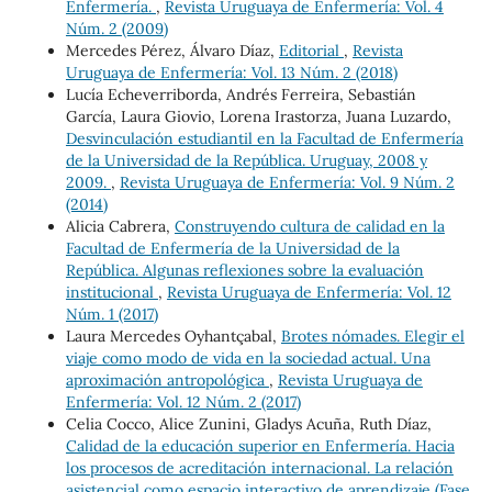
Enfermería.
,
Revista Uruguaya de Enfermería: Vol. 4
Núm. 2 (2009)
Mercedes Pérez, Álvaro Díaz,
Editorial
,
Revista
Uruguaya de Enfermería: Vol. 13 Núm. 2 (2018)
Lucía Echeverriborda, Andrés Ferreira, Sebastián
García, Laura Giovio, Lorena Irastorza, Juana Luzardo,
Desvinculación estudiantil en la Facultad de Enfermería
de la Universidad de la República. Uruguay, 2008 y
2009.
,
Revista Uruguaya de Enfermería: Vol. 9 Núm. 2
(2014)
Alicia Cabrera,
Construyendo cultura de calidad en la
Facultad de Enfermería de la Universidad de la
República. Algunas reflexiones sobre la evaluación
institucional
,
Revista Uruguaya de Enfermería: Vol. 12
Núm. 1 (2017)
Laura Mercedes Oyhantçabal,
Brotes nómades. Elegir el
viaje como modo de vida en la sociedad actual. Una
aproximación antropológica
,
Revista Uruguaya de
Enfermería: Vol. 12 Núm. 2 (2017)
Celia Cocco, Alice Zunini, Gladys Acuña, Ruth Díaz,
Calidad de la educación superior en Enfermería. Hacia
los procesos de acreditación internacional. La relación
asistencial como espacio interactivo de aprendizaje (Fase