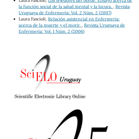
Laura Fascioli,
Los tejedores del borde. Ensayo acerca de
la función social de la salud mental y la locura.
,
Revista
Uruguaya de Enfermería: Vol. 2 Núm. 2 (2007)
Laura Fascioli,
Relación asistencial en Enfermería:
acerca de la muerte y el morir.
,
Revista Uruguaya de
Enfermería: Vol. 1 Núm. 2 (2006)