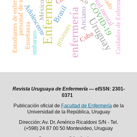
Enfermería
Estudiantes de enfermería
personal de salud
Cuidados de Enfermería
salud mental
México
COVID-19
Adolescente
Brasil
Anciano
enfermería
Uruguay
Enseñanza
prisiones
Cuba
embarazo
Revista Uruguaya de Enfermería —
eISSN: 2301-
0371
Publicación oficial de
Facultad de Enfermería
de la
Universidad de la República,
Uruguay
Dirección: Av. Dr. Américo Ricaldoni S/N - Tel.
(+598) 24 87 00 50
Montevideo, Uruguay