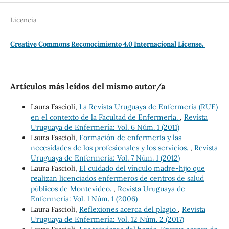
Licencia
Creative Commons Reconocimiento 4.0 Internacional License.
Artículos más leídos del mismo autor/a
Laura Fascioli,
La Revista Uruguaya de Enfermería (RUE)
en el contexto de la Facultad de Enfermería.
,
Revista
Uruguaya de Enfermería: Vol. 6 Núm. 1 (2011)
Laura Fascioli,
Formación de enfermería y las
necesidades de los profesionales y los servicios.
,
Revista
Uruguaya de Enfermería: Vol. 7 Núm. 1 (2012)
Laura Fascioli,
El cuidado del vínculo madre-hijo que
realizan licenciados enfermeros de centros de salud
públicos de Montevideo.
,
Revista Uruguaya de
Enfermería: Vol. 1 Núm. 1 (2006)
Laura Fascioli,
Reflexiones acerca del plagio
,
Revista
Uruguaya de Enfermería: Vol. 12 Núm. 2 (2017)