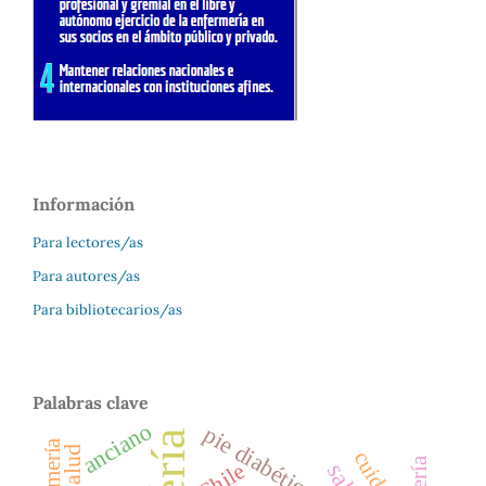
Información
Para lectores/as
Para autores/as
Para bibliotecarios/as
Palabras clave
anciano
pie diabético
cuidado
Chile