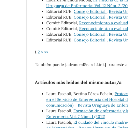
Eduarda Ancheta Niebla,
La Historia de la
Uruguaya de Enfermería: Vol. 12 Núm. 2 (20
Editorial RUE,
Consejo Editorial
,
Revista Ur
Editorial RUE,
Consejo Editorial
,
Revista Ur
Comité Editorial,
Reconocimiento a evalua
Comité Editorial,
Reconocimiento a evalua
Editorial RUE,
Consejo Editorial
,
Revista Ur
Editorial RUE,
Consejo Editorial
,
Revista Ur
1
2
>
>>
También puede {advancedSearchLink} para este ar
Artículos más leídos del mismo autor/a
Laura Fascioli, Bettina Pérez Echain,
Protoc
en el Servicio de Emergencia del Hospital d
comunicación).
,
Revista Uruguaya de Enferm
Laura Fascioli,
Formación de enfermería y las
Enfermería: Vol. 7 Núm. 1 (2012)
Laura Fascioli,
El cuidado del vínculo madre