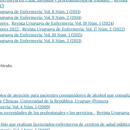
 Enfermería en Cuba: métodos y procedimientos de estudio/
,
Revista
17)
uguaya de Enfermería: Vol. 8 Núm. 1 (2013)
uguaya de Enfermería: Vol. 9 Núm. 2 (2014)
dores
,
Revista Uruguaya de Enfermería: Vol. 19 Núm. 1 (2024)
dores 2022
,
Revista Uruguaya de Enfermería: Vol. 17 Núm. 2 (2022)
uguaya de Enfermería: Vol. 10 Núm. 1 (2015)
uguaya de Enfermería: Vol. 8 Núm. 2 (2013)
tículo.
olos de atención para pacientes consumidores de alcohol que consult
e Clínicas, Universidad de la República, Uruguay (Primera
ería: Vol. 4 Núm. 1 (2009)
 necesidades de los profesionales y los servicios.
,
Revista Uruguaya
-hijo que realizan licenciados enfermeros de centros de salud públic