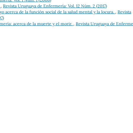
ería: Vol. 1 Núm. 1 (2006)
o
,
Revista Uruguaya de Enfermería: Vol. 12 Núm. 2 (2017)
o acerca de la función social de la salud mental y la locura.
,
Revista
7)
mería: acerca de la muerte y el morir.
,
Revista Uruguaya de Enferme