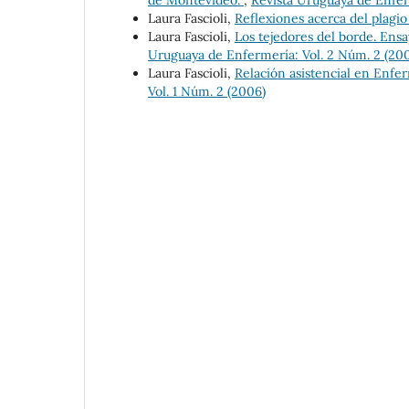
de Montevideo.
,
Revista Uruguaya de Enferm
Laura Fascioli,
Reflexiones acerca del plagi
Laura Fascioli,
Los tejedores del borde. Ensay
Uruguaya de Enfermería: Vol. 2 Núm. 2 (200
Laura Fascioli,
Relación asistencial en Enfer
Vol. 1 Núm. 2 (2006)