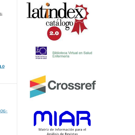
li
4.0
006-