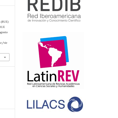
a (RUE)
 RUE
agosto
le/vie