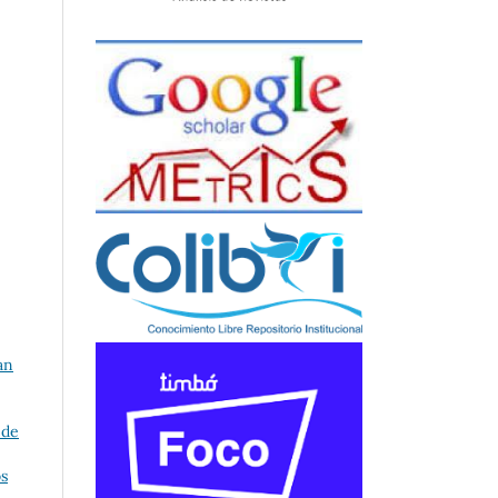
an
 de
os