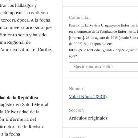
rar los hallazgos y
ecide apoyar la reedición
Cómo citar
tercera época. A la fecha
Fascioli L. La Revista Uruguaya de Enfermerí
ico universitario sino que
en el contexto de la Facultad de Enfermería.
miento serio y ha sido
[Internet]. 25 de agosto de 2015 [citado 8 de 
tema Regional de
de 2026];6(1). Disponible en:
 América Latina, el Caribe,
https://rue.fenf.edu.uy/index.php/rue/artic
w/82
Más formatos de cita
Número
Vol. 6 Núm. 1 (2011)
ad de la República
Magíster en Salud Mental.
Sección
la Universidad de la
Artículos originales
ión Enfermería del
irectora de la Revista
a la fecha