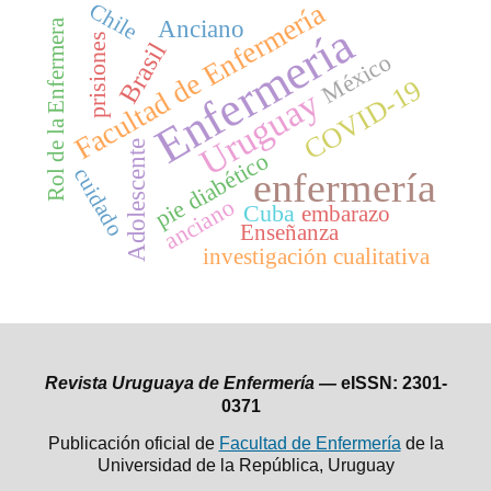
Facultad de Enfermería
Chile
Anciano
Rol de la Enfermera
Enfermería
prisiones
Brasil
México
COVID-19
Uruguay
Adolescente
pie diabético
cuidado
enfermería
anciano
Cuba
embarazo
Enseñanza
investigación cualitativa
Revista Uruguaya de Enfermería —
eISSN: 2301-
0371
Publicación oficial de
Facultad de Enfermería
de la
Universidad de la República,
Uruguay