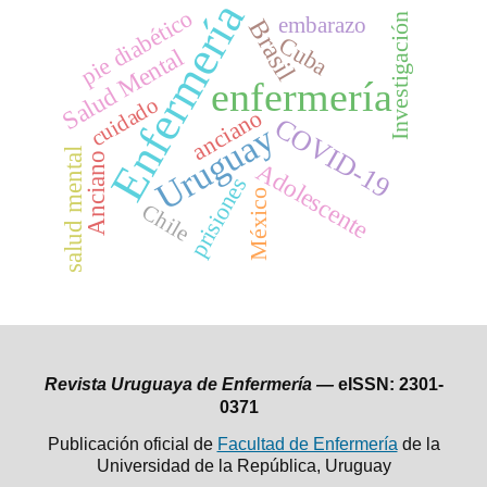
Enfermería
pie diabético
Investigación
embarazo
Brasil
Cuba
Salud Mental
enfermería
cuidado
anciano
COVID-19
Uruguay
salud mental
Anciano
Adolescente
prisiones
México
Chile
Revista Uruguaya de Enfermería —
eISSN: 2301-
0371
Publicación oficial de
Facultad de Enfermería
de la
Universidad de la República,
Uruguay