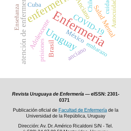
enfermería
atención de enfermería
cuidado
Autocuidado
Anciano
Chile
Cuba
Salud Mental
Enseñanza
Enfermería
COVID-19
Adolescente
Uruguay
México
prisiones
Brasil
embarazo
anciano
Revista Uruguaya de Enfermería —
eISSN: 2301-
0371
Publicación oficial de
Facultad de Enfermería
de la
Universidad de la República,
Uruguay
Dirección: Av. Dr. Américo Ricaldoni S/N - Tel.