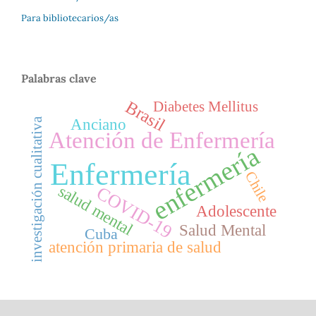
Para bibliotecarios/as
Palabras clave
Brasil
Diabetes Mellitus
Anciano
investigación cualitativa
Atención de Enfermería
enfermería
Enfermería
Chile
salud mental
COVID-19
Adolescente
Salud Mental
Cuba
atención primaria de salud