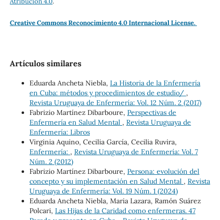
Atribución 4.0
.
Creative Commons Reconocimiento 4.0 Internacional License.
Artículos similares
Eduarda Ancheta Niebla,
La Historia de la Enfermería
en Cuba: métodos y procedimientos de estudio/
,
Revista Uruguaya de Enfermería: Vol. 12 Núm. 2 (2017)
Fabrizio Martínez Dibarboure,
Perspectivas de
Enfermería en Salud Mental
,
Revista Uruguaya de
Enfermería: Libros
Virginia Aquino, Cecilia García, Cecilia Ruvira,
Enfermería:
,
Revista Uruguaya de Enfermería: Vol. 7
Núm. 2 (2012)
Fabrizio Martínez Dibarboure,
Persona: evolución del
concepto y su implementación en Salud Mental
,
Revista
Uruguaya de Enfermería: Vol. 19 Núm. 1 (2024)
Eduarda Ancheta Niebla, Maria Lazara, Ramón Suárez
Polcari,
Las Hijas de la Caridad como enfermeras. 47