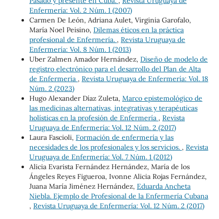
Pasado y presente en Cuba.
,
Revista Uruguaya de
Enfermería: Vol. 2 Núm. 1 (2007)
Carmen De León, Adriana Aulet, Virginia Garofalo,
María Noel Peisino,
Dilemas éticos en la práctica
profesional de Enfermería.
,
Revista Uruguaya de
Enfermería: Vol. 8 Núm. 1 (2013)
Uber Zalmen Amador Hernández,
Diseño de modelo de
registro electrónico para el desarrollo del Plan de Alta
de Enfermería
,
Revista Uruguaya de Enfermería: Vol. 18
Núm. 2 (2023)
Hugo Alexander Díaz Zuleta,
Marco epistemológico de
las medicinas alternativas, integrativas y terapéuticas
holísticas en la profesión de Enfermería
,
Revista
Uruguaya de Enfermería: Vol. 12 Núm. 2 (2017)
Laura Fascioli,
Formación de enfermería y las
necesidades de los profesionales y los servicios.
,
Revista
Uruguaya de Enfermería: Vol. 7 Núm. 1 (2012)
Alicia Evarista Fernández Hernández, María de los
Ángeles Reyes Figueroa, Ivonne Alicia Rojas Fernández,
Juana María Jiménez Hernández,
Eduarda Ancheta
Niebla. Ejemplo de Profesional de la Enfermería Cubana
,
Revista Uruguaya de Enfermería: Vol. 12 Núm. 2 (2017)