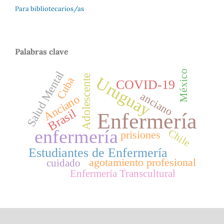
Para bibliotecarios/as
Palabras clave
México
Salud Mental
Adolescente
Uruguay
Cuba
COVID-19
anciano
Anciano
Brasil
Enfermería
enfermería
Chile
prisiones
Estudiantes de Enfermería
agotamiento profesional
cuidado
Enfermería Transcultural