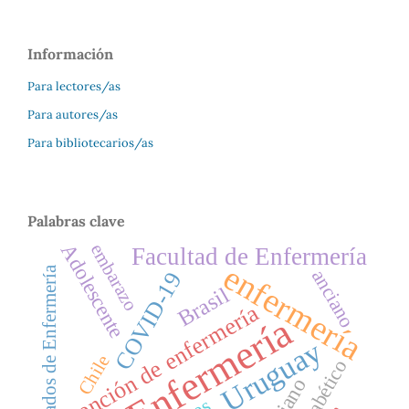
Información
Para lectores/as
Para autores/as
Para bibliotecarios/as
Palabras clave
Adolescente
embarazo
Facultad de Enfermería
enfermería
Cuidados de Enfermería
anciano
COVID-19
Brasil
atención de enfermería
Enfermería
Uruguay
Chile
pie diabético