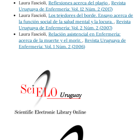
Laura Fascioli,
Reflexiones acerca del plagio
,
Revista
Uruguaya de Enfermería: Vol. 12 Núm. 2 (2017)
Laura Fascioli,
Los tejedores del borde. Ensayo acerca de
la función social de la salud mental y la locura.
,
Revista
Uruguaya de Enfermería: Vol. 2 Núm. 2 (2007)
Laura Fascioli,
Relación asistencial en Enfermería:
acerca de la muerte y el morir.
,
Revista Uruguaya de
Enfermería: Vol. 1 Núm. 2 (2006)