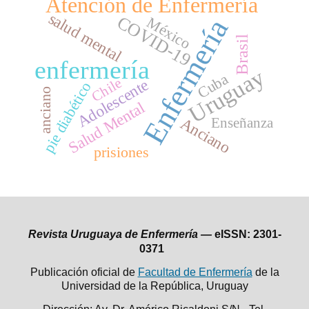
Atención de Enfermería
salud mental
COVID-19
Enfermería
México
Brasil
enfermería
Uruguay
Cuba
Chile
Adolescente
pie diabético
anciano
Salud Mental
Anciano
Enseñanza
prisiones
Revista Uruguaya de Enfermería —
eISSN: 2301-
0371
Publicación oficial de
Facultad de Enfermería
de la
Universidad de la República,
Uruguay