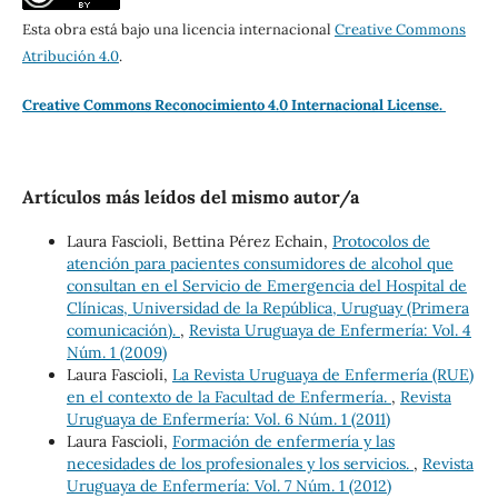
Esta obra está bajo una licencia internacional
Creative Commons
Atribución 4.0
.
Creative Commons Reconocimiento 4.0 Internacional License.
Artículos más leídos del mismo autor/a
Laura Fascioli, Bettina Pérez Echain,
Protocolos de
atención para pacientes consumidores de alcohol que
consultan en el Servicio de Emergencia del Hospital de
Clínicas, Universidad de la República, Uruguay (Primera
comunicación).
,
Revista Uruguaya de Enfermería: Vol. 4
Núm. 1 (2009)
Laura Fascioli,
La Revista Uruguaya de Enfermería (RUE)
en el contexto de la Facultad de Enfermería.
,
Revista
Uruguaya de Enfermería: Vol. 6 Núm. 1 (2011)
Laura Fascioli,
Formación de enfermería y las
necesidades de los profesionales y los servicios.
,
Revista
Uruguaya de Enfermería: Vol. 7 Núm. 1 (2012)