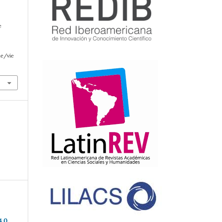
e
le/vie
4.0