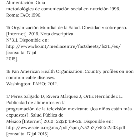
Alimentación. Guía
metodológica de comunicación social en nutrición 1996.
Roma: FAO; 1996.
15 Organización Mundial de la Salud. Obesidad y sobrepeso.
[Internet]. 2016. Nota descriptiva
N°311. Disponible en:
http://www.who.int/mediacentre/factsheets/fs311/es/
[consulta: 17 jul
2015].
16 Pan American Health Organization. Country profiles on non
communicable diseases.
Washington: PAHO; 2012.
17 Pérez Salgado D, Rivera Márquez J, Ortiz Hernández L.
Publicidad de alimentos en la
programación de la televisión mexicana: ¿los niños están más
expuestos?. Salud Pública de
México [Internet] 2010; 52(2): 119-26. Disponible en:
http://www.scielo.org.mx/pdf/spm/v52n2/v52n2a03.pdf
[consulta: 17 jul 2015].