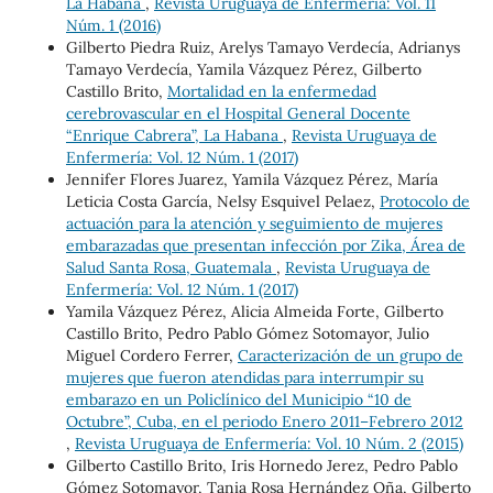
La Habana
,
Revista Uruguaya de Enfermería: Vol. 11
Núm. 1 (2016)
Gilberto Piedra Ruiz, Arelys Tamayo Verdecía, Adrianys
Tamayo Verdecía, Yamila Vázquez Pérez, Gilberto
Castillo Brito,
Mortalidad en la enfermedad
cerebrovascular en el Hospital General Docente
“Enrique Cabrera”, La Habana
,
Revista Uruguaya de
Enfermería: Vol. 12 Núm. 1 (2017)
Jennifer Flores Juarez, Yamila Vázquez Pérez, María
Leticia Costa García, Nelsy Esquivel Pelaez,
Protocolo de
actuación para la atención y seguimiento de mujeres
embarazadas que presentan infección por Zika, Área de
Salud Santa Rosa, Guatemala
,
Revista Uruguaya de
Enfermería: Vol. 12 Núm. 1 (2017)
Yamila Vázquez Pérez, Alicia Almeida Forte, Gilberto
Castillo Brito, Pedro Pablo Gómez Sotomayor, Julio
Miguel Cordero Ferrer,
Caracterización de un grupo de
mujeres que fueron atendidas para interrumpir su
embarazo en un Policlínico del Municipio “10 de
Octubre”, Cuba, en el periodo Enero 2011–Febrero 2012
,
Revista Uruguaya de Enfermería: Vol. 10 Núm. 2 (2015)
Gilberto Castillo Brito, Iris Hornedo Jerez, Pedro Pablo
Gómez Sotomayor, Tania Rosa Hernández Oña, Gilberto