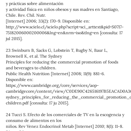
y prácticas sobre alimentación
y actividad física en niños obesos y sus madres en Santiago,
Chile. Rev. Chil. Nutr.
[Internet] 2006; 33(2): 170-9. Disponible en:
http://www.scielo.cl/scielo.php?script=sci_arttext&pid=S0717-
75182006000200006&lng=en&nrm=iso&tlng=en [consulta: 17
jul 2015].
23 Swinburn B, Sacks G, Lobstein T, Rugby N, Baur L,
Brownell K, et al. The Sydney
Principles for reducing the commercial promotion of foods
and beverages to children.
Public Health Nutrition [Internet] 2008; 11(9): 881-6.
Disponible en:
https://www.cambridge.org/core/services/aop-
cambridgecore/content/view/C0DE90C426516197B5EACAD0A3
sydney_principles_for_reducing_the_commercial_promotion_
children.pdf [consulta: 17 ju 2015].
24 Tucci S. Efecto de los comerciales de TV en la escogencia y
consumo de alimentos en los
niños. Rev Venez Endocrinol Metab [Internet] 2010; 8(1): 11-8.