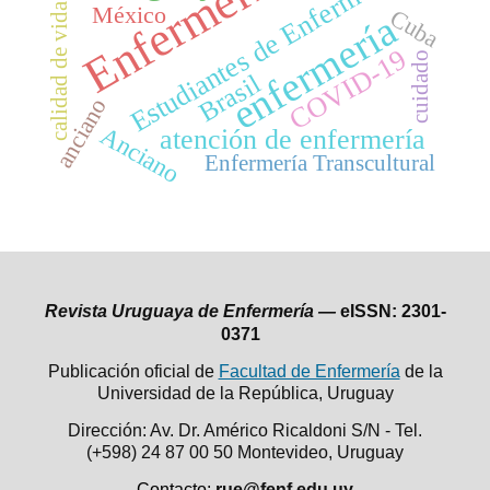
Enfermería
Estudiantes de Enfermería
calidad de vida
México
Cuba
enfermería
COVID-19
cuidado
Brasil
anciano
Anciano
atención de enfermería
Enfermería Transcultural
Revista Uruguaya de Enfermería —
eISSN: 2301-
0371
Publicación oficial de
Facultad de Enfermería
de la
Universidad de la República,
Uruguay
Dirección: Av. Dr. Américo Ricaldoni S/N - Tel.
(+598) 24 87 00 50
Montevideo, Uruguay
Contacto:
rue@fenf.edu.uy