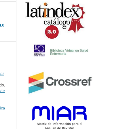
4.0
cas
do,
 de
ica