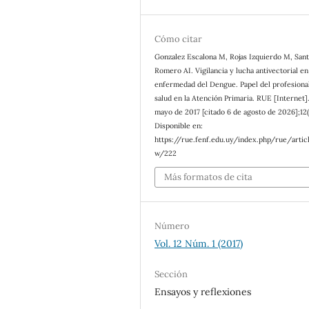
Cómo citar
Gonzalez Escalona M, Rojas Izquierdo M, San
Romero AI. Vigilancia y lucha antivectorial en
enfermedad del Dengue. Papel del profesional
salud en la Atención Primaria. RUE [Internet].
mayo de 2017 [citado 6 de agosto de 2026];12(
Disponible en:
https://rue.fenf.edu.uy/index.php/rue/artic
w/222
Más formatos de cita
Número
Vol. 12 Núm. 1 (2017)
Sección
Ensayos y reflexiones