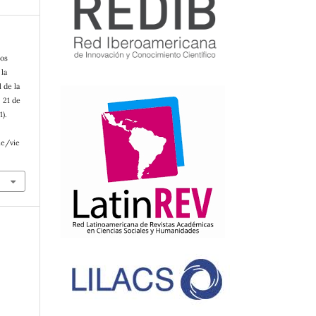
tos
 la
 de la
 21 de
1).
le/vie