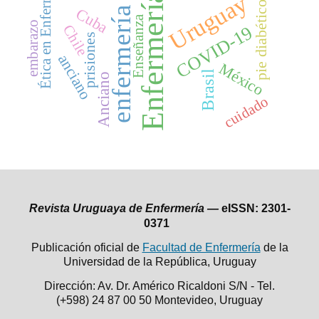
Ética en Enfermería
Enfermería
Uruguay
pie diabético
enfermería
Cuba
Enseñanza
embarazo
Chile
COVID-19
prisiones
anciano
México
Brasil
Anciano
cuidado
Revista Uruguaya de Enfermería —
eISSN: 2301-
0371
Publicación oficial de
Facultad de Enfermería
de la
Universidad de la República,
Uruguay
Dirección: Av. Dr. Américo Ricaldoni S/N - Tel.
(+598) 24 87 00 50
Montevideo, Uruguay