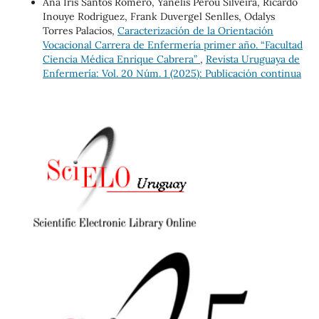
Ana Iris Santos Romero, Yanelis Perou Silveira, Ricardo
Inouye Rodriguez, Frank Duvergel Senlles, Odalys
Torres Palacios,
Caracterización de la Orientación
Vocacional Carrera de Enfermería primer año. “Facultad
Ciencia Médica Enrique Cabrera”
,
Revista Uruguaya de
Enfermería: Vol. 20 Núm. 1 (2025): Publicación continua