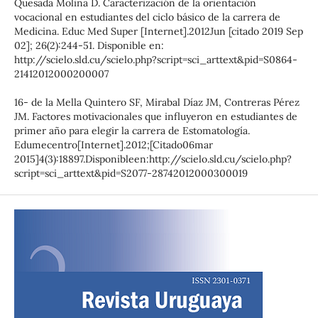
Quesada Molina D. Caracterización de la orientación
vocacional en estudiantes del ciclo básico de la carrera de
Medicina. Educ Med Super [Internet].2012Jun [citado 2019 Sep
02]; 26(2):244-51. Disponible en:
http://scielo.sld.cu/scielo.php?script=sci_arttext&pid=S0864-
21412012000200007
16- de la Mella Quintero SF, Mirabal Díaz JM, Contreras Pérez
JM. Factores motivacionales que influyeron en estudiantes de
primer año para elegir la carrera de Estomatología.
Edumecentro[Internet].2012;[Citado06mar
2015]4(3):18897.Disponibleen:http://scielo.sld.cu/scielo.php?
script=sci_arttext&pid=S2077-28742012000300019