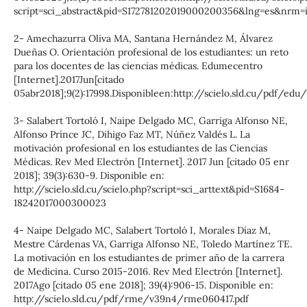
script=sci_abstract&pid=S172781202019000200356&lng=es&nrm=i
2- Amechazurra Oliva MA, Santana Hernández M, Álvarez
Dueñas O. Orientación profesional de los estudiantes: un reto
para los docentes de las ciencias médicas. Edumecentro
[Internet].2017Jun[citado
05abr2018];9(2):17998.Disponibleen:http://scielo.sld.cu/pdf/edu
3- Salabert Tortoló I, Naipe Delgado MC, Garriga Alfonso NE,
Alfonso Prínce JC, Dihigo Faz MT, Núñez Valdés L. La
motivación profesional en los estudiantes de las Ciencias
Médicas. Rev Med Electrón [Internet]. 2017 Jun [citado 05 enr
2018]; 39(3):630-9. Disponible en:
http://scielo.sld.cu/scielo.php?script=sci_arttext&pid=S1684-
18242017000300023
4- Naipe Delgado MC, Salabert Tortoló I, Morales Díaz M,
Mestre Cárdenas VA, Garriga Alfonso NE, Toledo Martínez TE.
La motivación en los estudiantes de primer año de la carrera
de Medicina. Curso 2015-2016. Rev Med Electrón [Internet].
2017Ago [citado 05 ene 2018]; 39(4):906-15. Disponible en:
http://scielo.sld.cu/pdf/rme/v39n4/rme060417.pdf