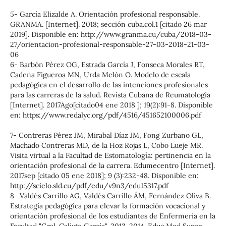
5- García Elizalde A. Orientación profesional responsable.
GRANMA. [Internet]. 2018; sección cuba.col.1 [citado 26 mar
2019]. Disponible en: http://www.granma.cu/cuba/2018-03-
27/orientacion-profesional-responsable-27-03-2018-21-03-
06
6- Barbón Pérez OG, Estrada García J, Fonseca Morales RT,
Cadena Figueroa MN, Urda Melón O. Modelo de escala
pedagógica en el desarrollo de las intenciones profesionales
para las carreras de la salud. Revista Cubana de Reumatología
[Internet]. 2017Ago[citado04 ene 2018 ]; 19(2):91-8. Disponible
en: https://www.redalyc.org/pdf/4516/451652100006.pdf
7- Contreras Pérez JM, Mirabal Díaz JM, Fong Zurbano GL,
Machado Contreras MD, de la Hoz Rojas L, Cobo Lueje MR.
Visita virtual a la Facultad de Estomatología: pertinencia en la
orientación profesional de la carrera. Edumecentro [Internet].
2017sep [citado 05 ene 2018]; 9 (3):232-48. Disponible en:
http://scielo.sld.cu/pdf/edu/v9n3/edu15317.pdf
8- Valdés Carrillo AG, Valdés Carrillo ÁM, Fernández Oliva B.
Estrategia pedagógica para elevar la formación vocacional y
orientación profesional de los estudiantes de Enfermería en la