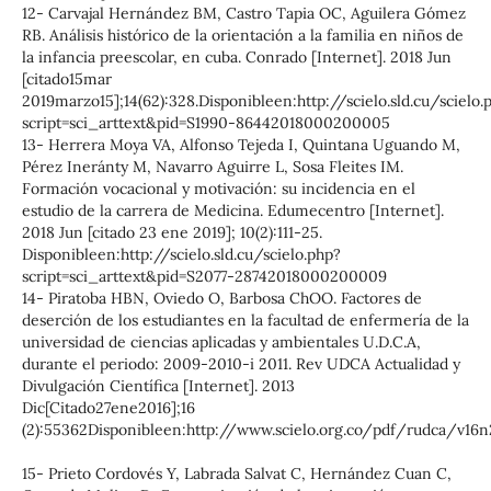
12- Carvajal Hernández BM, Castro Tapia OC, Aguilera Gómez
RB. Análisis histórico de la orientación a la familia en niños de
la infancia preescolar, en cuba. Conrado [Internet]. 2018 Jun
[citado15mar
2019marzo15];14(62):328.Disponibleen:http://scielo.sld.cu/scielo.
script=sci_arttext&pid=S1990-86442018000200005
13- Herrera Moya VA, Alfonso Tejeda I, Quintana Uguando M,
Pérez Ineránty M, Navarro Aguirre L, Sosa Fleites IM.
Formación vocacional y motivación: su incidencia en el
estudio de la carrera de Medicina. Edumecentro [Internet].
2018 Jun [citado 23 ene 2019]; 10(2):111-25.
Disponibleen:http://scielo.sld.cu/scielo.php?
script=sci_arttext&pid=S2077-28742018000200009
14- Piratoba HBN, Oviedo O, Barbosa ChOO. Factores de
deserción de los estudiantes en la facultad de enfermería de la
universidad de ciencias aplicadas y ambientales U.D.C.A,
durante el periodo: 2009-2010-i 2011. Rev UDCA Actualidad y
Divulgación Científica [Internet]. 2013
Dic[Citado27ene2016];16
(2):55362Disponibleen:http://www.scielo.org.co/pdf/rudca/v16n
15- Prieto Cordovés Y, Labrada Salvat C, Hernández Cuan C,