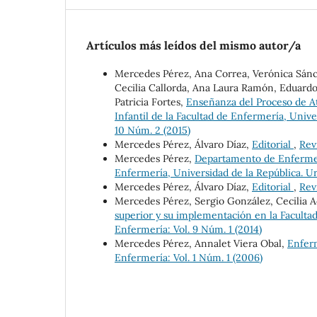
Artículos más leídos del mismo autor/a
Mercedes Pérez, Ana Correa, Verónica Sánche
Cecilia Callorda, Ana Laura Ramón, Eduardo
Patricia Fortes,
Enseñanza del Proceso de A
Infantil de la Facultad de Enfermería, Univ
10 Núm. 2 (2015)
Mercedes Pérez, Álvaro Díaz,
Editorial
,
Rev
Mercedes Pérez,
Departamento de Enfermerí
Enfermería, Universidad de la República. U
Mercedes Pérez, Álvaro Díaz,
Editorial
,
Rev
Mercedes Pérez, Sergio González, Cecilia A
superior y su implementación en la Faculta
Enfermería: Vol. 9 Núm. 1 (2014)
Mercedes Pérez, Annalet Viera Obal,
Enferm
Enfermería: Vol. 1 Núm. 1 (2006)