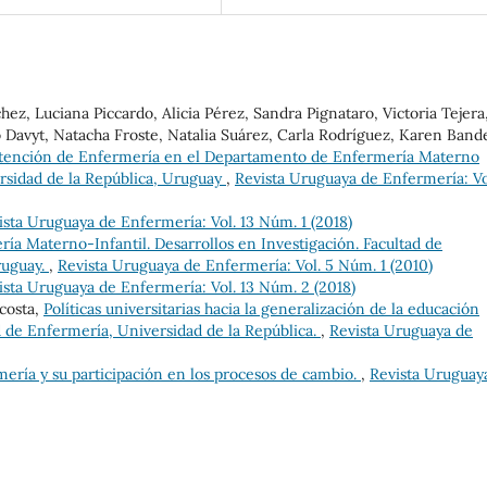
z, Luciana Piccardo, Alicia Pérez, Sandra Pignataro, Victoria Tejera
 Davyt, Natacha Froste, Natalia Suárez, Carla Rodríguez, Karen Bande
tención de Enfermería en el Departamento de Enfermería Materno
ersidad de la República, Uruguay
,
Revista Uruguaya de Enfermería: Vo
ista Uruguaya de Enfermería: Vol. 13 Núm. 1 (2018)
a Materno-Infantil. Desarrollos en Investigación. Facultad de
ruguay.
,
Revista Uruguaya de Enfermería: Vol. 5 Núm. 1 (2010)
ista Uruguaya de Enfermería: Vol. 13 Núm. 2 (2018)
costa,
Políticas universitarias hacia la generalización de la educación
d de Enfermería, Universidad de la República.
,
Revista Uruguaya de
ería y su participación en los procesos de cambio.
,
Revista Uruguay