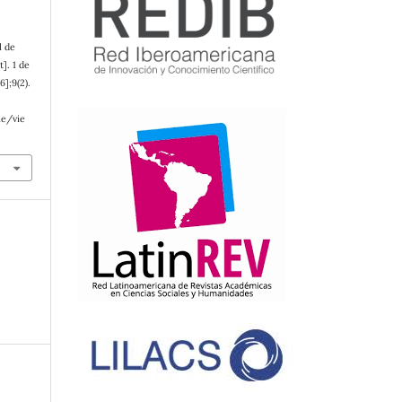
l de
]. 1 de
];9(2).
le/vie