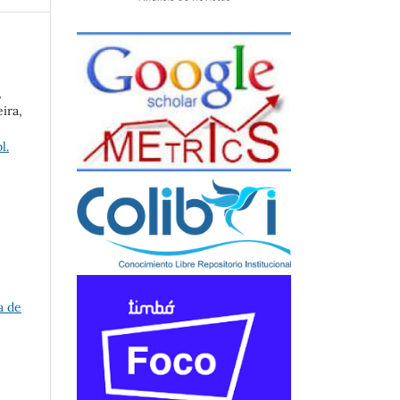
,
ira,
l.
a de