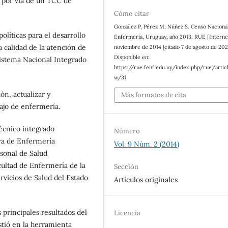
 por vía de un TCC de
Cómo citar
González P, Pérez M, Núñez S. Censo Naciona
olíticas para el desarrollo
Enfermería, Uruguay, año 2013. RUE [Internet
 calidad de la atención de
noviembre de 2014 [citado 7 de agosto de 2026
Disponible en:
 Sistema Nacional Integrado
https://rue.fenf.edu.uy/index.php/rue/artic
w/31
ón, actualizar y
Más formatos de cita
bajo de enfermería.
técnico integrado
Número
ra de Enfermería
Vol. 9 Núm. 2 (2014)
sonal de Salud
cultad de Enfermería de la
Sección
rvicios de Salud del Estado
Artículos originales
principales resultados del
Licencia
stió en la herramienta