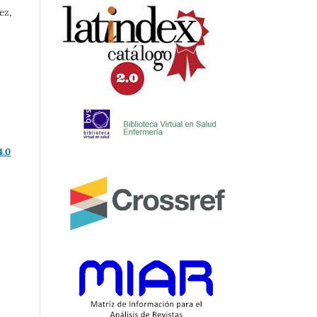
ez,
4.0