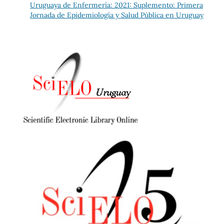
Uruguaya de Enfermería: 2021: Suplemento: Primera
Jornada de Epidemiología y Salud Pública en Uruguay