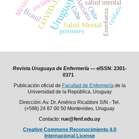
Uruguay
COVID-19
anciano
México
Anciano
salud mental
cuidado
Cuba
Chile
Brasil
Enseñanza
Salud Mental
prisiones
Revista Uruguaya de Enfermería —
eISSN: 2301-
0371
Publicación oficial de
Facultad de Enfermería
de la
Universidad de la República,
Uruguay
Dirección: Av. Dr. Américo Ricaldoni S/N - Tel.
(+598) 24 87 00 50
Montevideo, Uruguay
Contacto:
rue@fenf.edu.uy
Creative Commons Reconocimiento 4.0
Internacional License