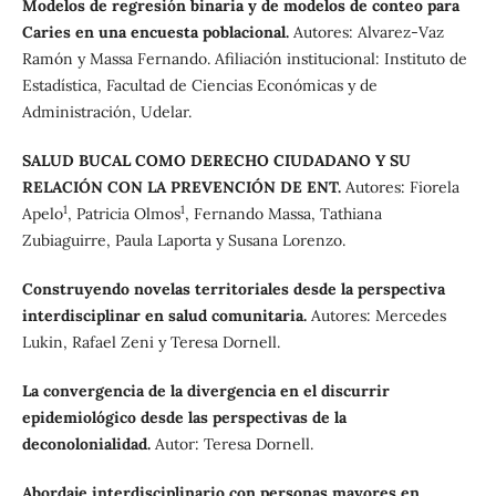
Modelos de regresión binaria y de modelos de conteo para
Caries en una encuesta poblacional.
Autores: Alvarez-Vaz
Ramón y Massa Fernando. Afiliación institucional: Instituto de
Estadística, Facultad de Ciencias Económicas y de
Administración, Udelar.
SALUD BUCAL COMO DERECHO CIUDADANO Y SU
RELACIÓN CON LA PREVENCIÓN DE ENT.
Autores: Fiorela
1
1
Apelo
, Patricia Olmos
, Fernando Massa, Tathiana
Zubiaguirre, Paula Laporta y Susana Lorenzo.
Construyendo novelas territoriales desde la perspectiva
interdisciplinar en salud comunitaria.
Autores: Mercedes
Lukin, Rafael Zeni y Teresa Dornell.
La convergencia de la divergencia en el discurrir
epidemiológico desde las perspectivas de la
deconolonialidad.
Autor: Teresa Dornell.
Abordaje interdisciplinario con personas mayores en