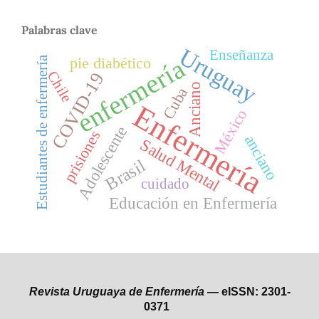
Palabras clave
Uruguay
Enseñanza
pie diabético
enfermería
Estudiantes de enfermería
Chile
COVID-19
Anciano
Cuba
Enfermería
México
Adolescente
prisiones
anciano
Salud Mental
Brasil
cuidado
Educación en Enfermería
Revista Uruguaya de Enfermería —
eISSN: 2301-
0371