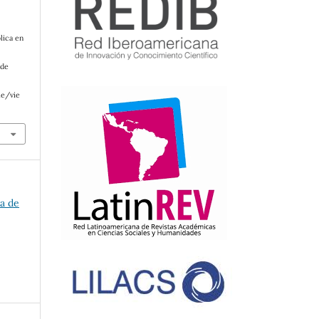
lica en
 de
le/vie
a de