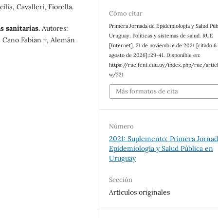
lia, Cavalleri, Fiorella.
Cómo citar
Primera Jornada de Epidemiología y Salud Púb
as sanitarias.
Autores:
Uruguay. Políticas y sistemas de salud. RUE
a, Cano Fabian †, Alemán
[Internet]. 21 de noviembre de 2021 [citado 6
agosto de 2026];:29-41. Disponible en:
https://rue.fenf.edu.uy/index.php/rue/artic
w/321
Más formatos de cita
Número
2021: Suplemento: Primera Jornad
Epidemiología y Salud Pública en
Uruguay
Sección
Artículos originales