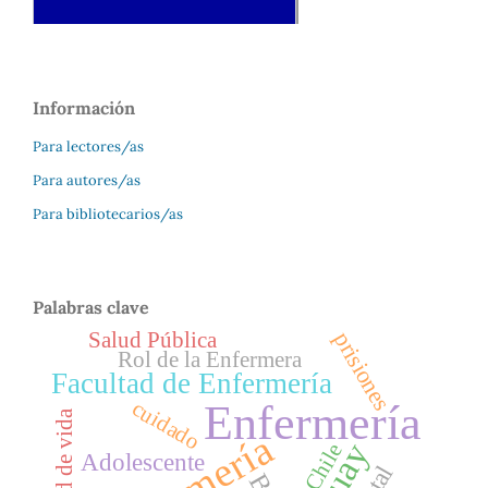
Información
Para lectores/as
Para autores/as
Para bibliotecarios/as
Palabras clave
prisiones
Salud Pública
Rol de la Enfermera
Facultad de Enfermería
cuidado
Enfermería
calidad de vida
Chile
Adolescente