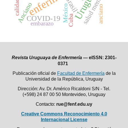
enfermería
Uruguay
salud mental
Brasil
Anciano
México
anciano
Cuba
COVID-19
embarazo
Revista Uruguaya de Enfermería —
eISSN: 2301-
0371
Publicación oficial de
Facultad de Enfermería
de la
Universidad de la República,
Uruguay
Dirección: Av. Dr. Américo Ricaldoni S/N - Tel.
(+598) 24 87 00 50
Montevideo, Uruguay
Contacto:
rue@fenf.edu.uy
Creative Commons Reconocimiento 4.0
Internacional License