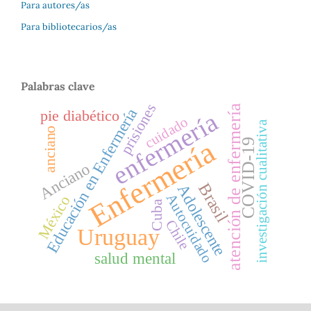
Para autores/as
Para bibliotecarios/as
Palabras clave
prisiones
atención de enfermería
Educación en Enfermería
pie diabético
enfermería
cuidado
investigación cualitativa
anciano
Enfermería
COVID-19
Anciano
Brasil
Adolescente
Autocuidado
México
Cuba
Chile
Uruguay
salud mental