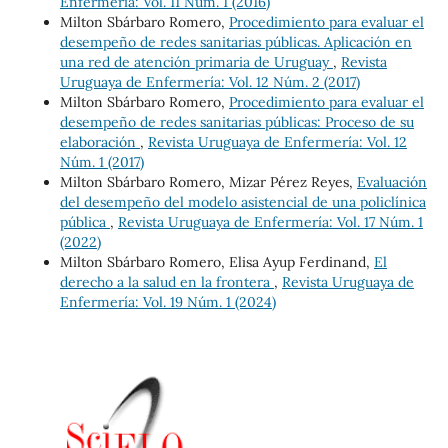
Enfermería: Vol. 11 Núm. 1 (2016)
Milton Sbárbaro Romero,
Procedimiento para evaluar el
desempeño de redes sanitarias públicas. Aplicación en
una red de atención primaria de Uruguay
,
Revista
Uruguaya de Enfermería: Vol. 12 Núm. 2 (2017)
Milton Sbárbaro Romero,
Procedimiento para evaluar el
desempeño de redes sanitarias públicas: Proceso de su
elaboración
,
Revista Uruguaya de Enfermería: Vol. 12
Núm. 1 (2017)
Milton Sbárbaro Romero, Mizar Pérez Reyes,
Evaluación
del desempeño del modelo asistencial de una policlínica
pública
,
Revista Uruguaya de Enfermería: Vol. 17 Núm. 1
(2022)
Milton Sbárbaro Romero, Elisa Ayup Ferdinand,
El
derecho a la salud en la frontera
,
Revista Uruguaya de
Enfermería: Vol. 19 Núm. 1 (2024)