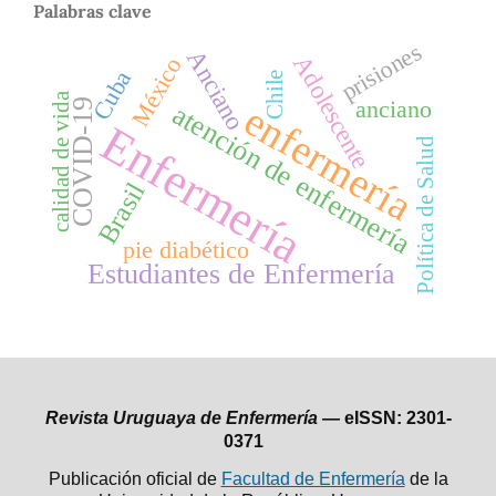
Palabras clave
prisiones
Anciano
Adolescente
México
Cuba
Chile
calidad de vida
anciano
COVID-19
enfermería
atención de enfermería
Enfermería
Política de Salud
Brasil
pie diabético
Estudiantes de Enfermería
Revista Uruguaya de Enfermería —
eISSN: 2301-
0371
Publicación oficial de
Facultad de Enfermería
de la