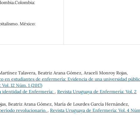
olombia.Colombia:
pitalismo. México:
 Martínez Talavera, Beatriz Arana Gómez, Araceli Monroy Rojas,
ico en estudiantes de enfermería: Evidencia de una universidad públi
Vol. 12 Núm. 1 (2017)
a identidad de Enfermería:
,
Revista Uruguaya de Enfermería: Vol. 2
ojas, Beatriz Arana Gómez, María de Lourdes García Hernández,
eríodo revolucionario.
,
Revista Uruguaya de Enfermería: Vol. 4 Núm