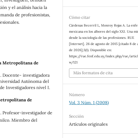
ón y el análisis hacia la
emanda de profesionistas,
Cómo citar
esionales.
Cárdenas Becerril L, Monroy Rojas A. La enf
mexicana en los albores del siglo XXI. Una mi
desde la sociología de las profesiones. RUE
[Internet]. 26 de agosto de 2015 [citado 8 de 
de 2026];3(1). Disponible en:
https://rue.fenf.edu.uy/index.php/rue/artic
w/121
 Metropolitana de
Más formatos de cita
. Docente- investigadora
Universidad Autónoma del
e Investigadores nivel I.
Número
tropolitana de
Vol. 3 Núm. 1 (2008)
. Profesor-investigador de
Sección
milco. Miembro del
Artículos originales