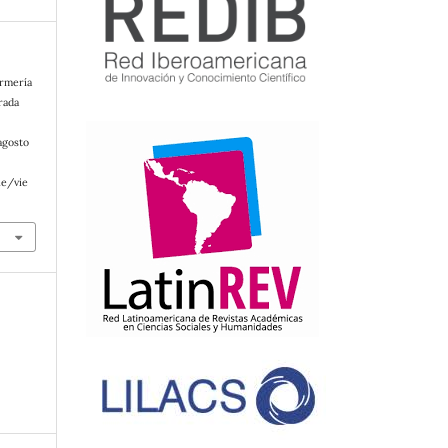
ermería
rada
agosto
le/vie