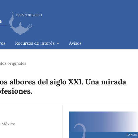
res
Recursos de interés
Avisos
ulos originales
os albores del siglo XXI. Una mirada
ofesiones.
. México