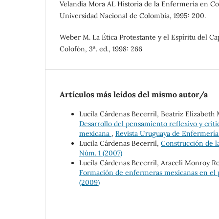
Velandia Mora AL Historia de la Enfermería en C
Universidad Nacional de Colombia, 1995: 200.
Weber M. La Ética Protestante y el Espíritu del Ca
Colofón, 3ª. ed., 1998: 266
Artículos más leídos del mismo autor/a
Lucila Cárdenas Becerril, Beatriz Elizabeth
Desarrollo del pensamiento reflexivo y crít
mexicana
,
Revista Uruguaya de Enfermería: 
Lucila Cárdenas Becerril,
Construcción de l
Núm. 1 (2007)
Lucila Cárdenas Becerril, Araceli Monroy R
Formación de enfermeras mexicanas en el p
(2009)