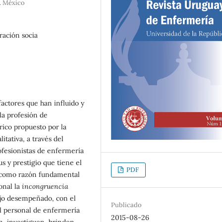
. México
ración socia
factores que han influido y
la profesión de
rico propuesto por la
itativa, a través del
ofesionistas de enfermería
s y prestigio que tiene el
PDF
a como razón fundamental
onal la
incongruencia
ajo desempeñado, con el
Publicado
el personal de enfermería
2015-08-26
an, investiguen, brinden