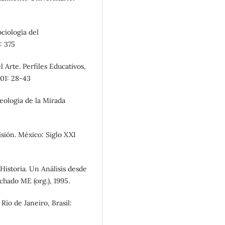
ciología del
: 375
l Arte. Perfiles Educativos,
01: 28-43
eología de la Mirada
isión. México: Siglo XXI
Historia. Un Análisis desde
chado ME (org.), 1995.
ío de Janeiro, Brasil: