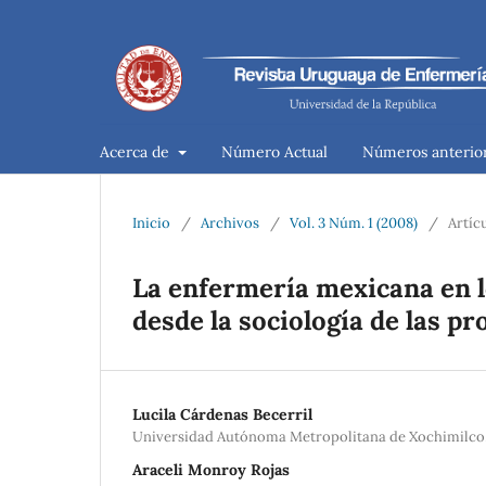
Acerca de
Número Actual
Números anterio
Inicio
/
Archivos
/
Vol. 3 Núm. 1 (2008)
/
Artíc
La enfermería mexicana en l
desde la sociología de las pr
Lucila Cárdenas Becerril
Universidad Autónoma Metropolitana de Xochimilco
Araceli Monroy Rojas