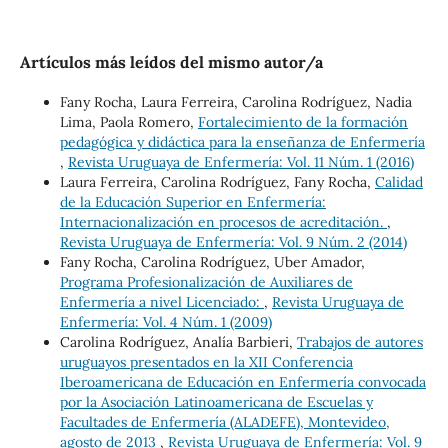
Artículos más leídos del mismo autor/a
Fany Rocha, Laura Ferreira, Carolina Rodríguez, Nadia
Lima, Paola Romero,
Fortalecimiento de la formación
pedagógica y didáctica para la enseñanza de Enfermería
,
Revista Uruguaya de Enfermería: Vol. 11 Núm. 1 (2016)
Laura Ferreira, Carolina Rodríguez, Fany Rocha,
Calidad
de la Educación Superior en Enfermería:
Internacionalización en procesos de acreditación.
,
Revista Uruguaya de Enfermería: Vol. 9 Núm. 2 (2014)
Fany Rocha, Carolina Rodríguez, Uber Amador,
Programa Profesionalización de Auxiliares de
Enfermería a nivel Licenciado:
,
Revista Uruguaya de
Enfermería: Vol. 4 Núm. 1 (2009)
Carolina Rodríguez, Analía Barbieri,
Trabajos de autores
uruguayos presentados en la XII Conferencia
Iberoamericana de Educación en Enfermería convocada
por la Asociación Latinoamericana de Escuelas y
Facultades de Enfermería (ALADEFE), Montevideo,
agosto de 2013
,
Revista Uruguaya de Enfermería: Vol. 9