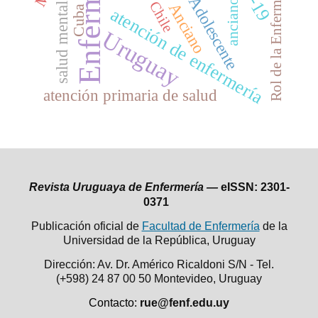
Enfermería
Rol de la Enfermera
Adolescente
anciano
Chile
Anciano
salud mental
Cuba
atención de enfermería
Uruguay
atención primaria de salud
Revista Uruguaya de Enfermería —
eISSN: 2301-
0371
Publicación oficial de
Facultad de Enfermería
de la
Universidad de la República,
Uruguay
Dirección: Av. Dr. Américo Ricaldoni S/N - Tel.
(+598) 24 87 00 50
Montevideo, Uruguay
Contacto:
rue@fenf.edu.uy