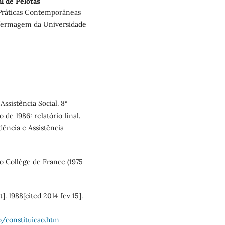
l de Pelotas
Práticas Contemporâneas
nfermagem da Universidade
Assistência Social. 8ª
de 1986: relatório final.
dência e Assistência
o Collège de France (1975-
]. 1988[cited 2014 fev 15].
o/constituicao.htm