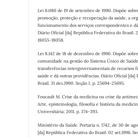
Lei 8.080 de 19 de setembro de 1990. Dispõe sobre
promoção, proteção e recuperação da saúde, a org
funcionamento dos serviços correspondentes e dá 
Diário Oficial [da] República Federativa do Brasil. 2
18055-18058.
Lei 8.142 de 18 de dezembro de 1990. Dispõe sobre
comunidade na gestão do Sistema Único de Saúde
transferências intergovernamentais de recursos f
saúde e dá outras providências. Diário Oficial [da]
Brasil. 31 dez.1990. Seção I, p. 25694-25695.
Foucault M. Crise da medicina ou crise da antimed
Arte, epistemologia, filosofia e história da medici
Universitária; 2011. p. 374-393.
Ministério da Saúde. Portaria n. 1742, de 30 de ago
[da] República Federativa do Brasil. 02 set.1996. Se