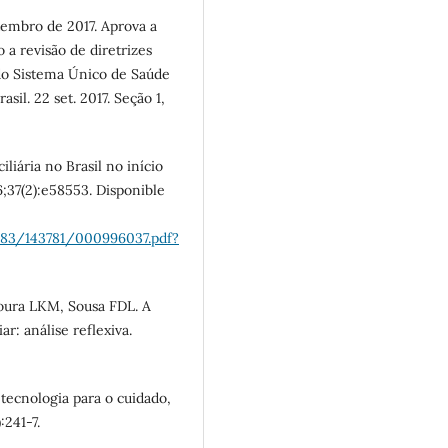
etembro de 2017. Aprova a
 a revisão de diretrizes
 do Sistema Único de Saúde
asil. 22 set. 2017. Seção 1,
iária no Brasil no início
;37(2):e58553. Disponible
183/143781/000996037.pdf?
oura LKM, Sousa FDL. A
ar: análise reflexiva.
 tecnologia para o cuidado,
:241-7.