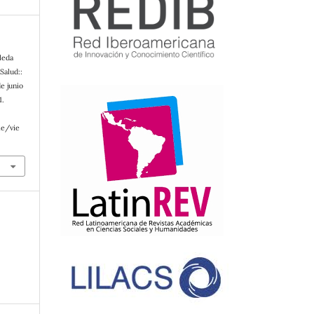
leda
Salud::
e junio
1.
le/vie