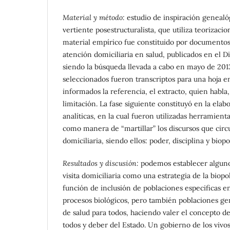
Material y método:
estudio de inspiración genealóg
vertiente posestructuralista, que utiliza teorizacio
material empírico fue constituido por documentos 
atención domiciliaria en salud, publicados en el Di
siendo la búsqueda llevada a cabo en mayo de 2013
seleccionados fueron transcriptos para una hoja en
informados la referencia, el extracto, quien habla
limitación. La fase siguiente constituyó en la ela
analíticas, en la cual fueron utilizadas herramient
como manera de “martillar” los discursos que circ
domiciliaria, siendo ellos: poder, disciplina y biopol
Resultados y discusión:
podemos establecer algunos
visita domiciliaria como una estrategia de la biopolí
función de inclusión de poblaciones especificas en
procesos biológicos, pero también poblaciones ge
de salud para todos, haciendo valer el concepto 
todos y deber del Estado. Un gobierno de los vivos