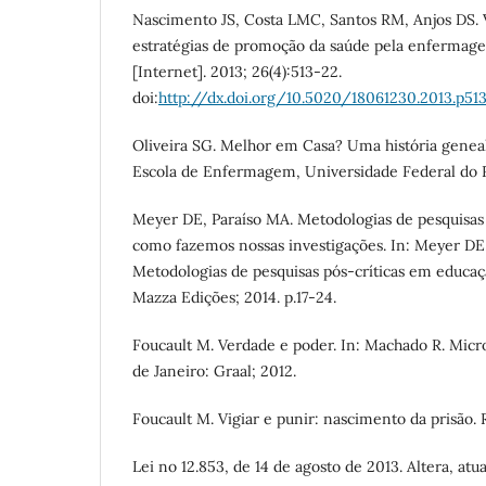
Nascimento JS, Costa LMC, Santos RM, Anjos DS. V
estratégias de promoção da saúde pela enfermag
[Internet]. 2013; 26(4):513-22.
doi:
http://dx.doi.org/10.5020/18061230.2013.p51
Oliveira SG. Melhor em Casa? Uma história genealó
Escola de Enfermagem, Universidade Federal do R
Meyer DE, Paraíso MA. Metodologias de pesquisas 
como fazemos nossas investigações. In: Meyer DE,
Metodologias de pesquisas pós-críticas em educaçã
Mazza Edições; 2014. p.17-24.
Foucault M. Verdade e poder. In: Machado R. Microf
de Janeiro: Graal; 2012.
Foucault M. Vigiar e punir: nascimento da prisão. 
Lei no 12.853, de 14 de agosto de 2013. Altera, atua