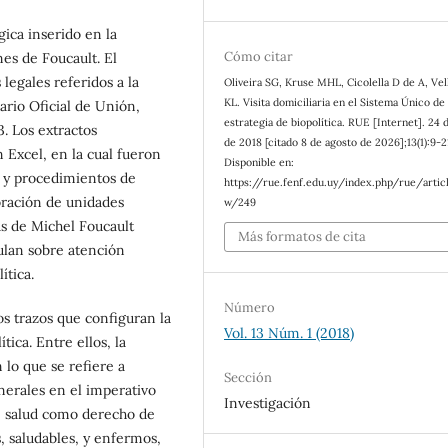
ica inserido en la
Cómo citar
nes de Foucault. El
legales referidos a la
Oliveira SG, Kruse MHL, Cicolella D de A, Vel
KL. Visita domiciliaria en el Sistema Único de 
ario Oficial de Unión,
estrategia de biopolítica. RUE [Internet]. 24 d
. Los extractos
de 2018 [citado 8 de agosto de 2026];13(1):9-2
 Excel, en la cual fueron
Disponible en:
, y procedimientos de
https://rue.fenf.edu.uy/index.php/rue/artic
boración de unidades
w/249
as de Michel Foucault
Más formatos de cita
ulan sobre atención
ítica.
Número
 trazos que configuran la
Vol. 13 Núm. 1 (2018)
tica. Entre ellos, la
 lo que se refiere a
Sección
nerales en el imperativo
Investigación
de salud como derecho de
, saludables, y enfermos,