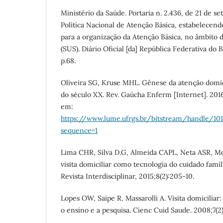
Ministério da Saúde. Portaria n. 2.436, de 21 de s
Política Nacional de Atenção Básica, estabelecendo
para a organização da Atenção Básica, no âmbito
(SUS). Diário Oficial [da] República Federativa do Br
p.68.
Oliveira SG, Kruse MHL. Gênese da atenção domicil
do século XX. Rev. Gaúcha Enferm [Internet]. 2016
em:
https://www.lume.ufrgs.br/bitstream/handle/10
sequence=1
Lima CHR, Silva D.G, Almeida CAPL, Neta ASR, M
visita domiciliar como tecnologia do cuidado famili
Revista Interdisciplinar, 2015;8(2):205-10.
Lopes OW, Saipe R, Massarolli A. Visita domiciliar:
o ensino e a pesquisa. Cienc Cuid Saude. 2008;7(2)