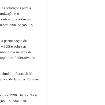
 as condições para a
anização e o
outras providências.
0 set. 1990. Seção I, p.
 a participação da
 - SUS e sobre as
inanceiros na área da
 República Federativa do
icina? In: Foucault M.
na. Rio de Janeiro: Forense
sto de 1996. Diário Oficial
ção I, p.17064-17071.