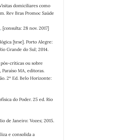
isitas domiciliares como
em. Rev Bras Promoc Saúde
3
. [consulta: 28 nov. 2017]
gica [tese]. Porto Alegre:
io Grande do Sul; 2014.
pós-críticas ou sobre
 Paraíso MA, editoras.
o. 2ª Ed. Belo Horizonte:
ísica do Poder. 25 ed. Rio
Rio de Janeiro: Vozes; 2015.
liza e consolida a